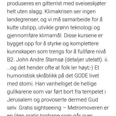
produseres en gitterrist med sveiseskjøter
helt uten slagg. Klimakrisen ser ingen
landegrenser, og vi må samarbeide for å
kutte utslipp, utvikle grønn teknologi og
gjennomføre klimamål. Disse kursene er
bygget opp for å styrke og komplettere
kunnskapen som trengs for å fullføre nivå
B2. John Andre Stamsø (detaljer utelatt). ii.
…og det hender ofte at folk ler høyt;-) Et
humoristisk skråblikk på det GODE livet
med stomi. Han vanhelliget de hellige
gullkarene som var ført bort fra tempelet i
Jerusalem og provoserte dermed Gud
selv. Gratis sightseeing – Metromoveren er
en liten gratis togbane som går over