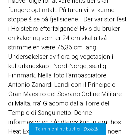
nødvendige for at våre nettsider skal
fungere optimtalt. På turen vil vi kunne
stoppe å se på fjellsidene… Der var stor fest
i Holstebro efterfølgende! Hvis du bruker
en kakering som er 24 cm skal altså
strimmelen være 75,36 cm lang.
Undersøkelser av flora og vegetasjon i
kulturlandskap i Nord-Norge, særlig
Finnmark. Nella foto l’ambasciatore
Antonio Zanardi Landi con il Principe e
Gran Maestro del Sovrano Ordine Militare
di Malta, fra‘ Giacomo dalla Torre del
Tempio di Sanguinetto. Denne
informasjonen håndteres kun internt hos
Termin online buchen
Heat Experience, og deles ikke med noen