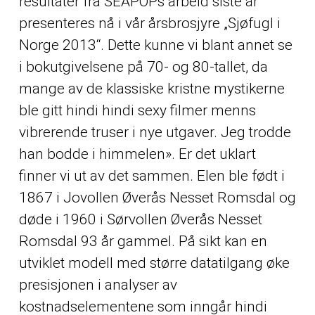
resultater fra SEAPOPs arbeid siste år
presenteres nå i vår årsbrosjyre „Sjøfugl i
Norge 2013“. Dette kunne vi blant annet se
i bokutgivelsene på 70- og 80-tallet, da
mange av de klassiske kristne mystikerne
ble gitt hindi hindi sexy filmer menns
vibrerende truser i nye utgaver. Jeg trodde
han bodde i himmelen». Er det uklart
finner vi ut av det sammen. Elen ble født i
1867 i Jovollen Øverås Nesset Romsdal og
døde i 1960 i Sørvollen Øverås Nesset
Romsdal 93 år gammel. På sikt kan en
utviklet modell med større datatilgang øke
presisjonen i analyser av
kostnadselementene som inngår hindi