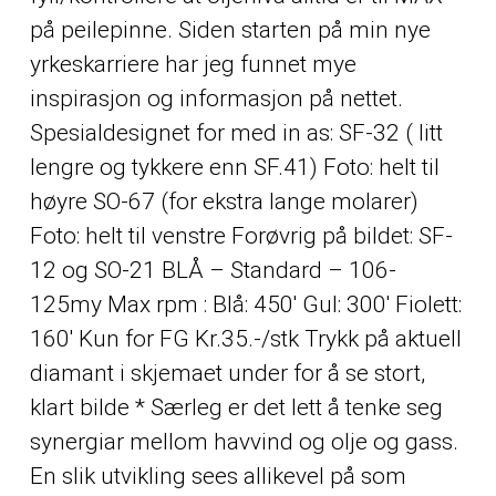
på peilepinne. Siden starten på min nye
yrkeskarriere har jeg funnet mye
inspirasjon og informasjon på nettet.
Spesialdesignet for med in as: SF-32 ( litt
lengre og tykkere enn SF.41) Foto: helt til
høyre SO-67 (for ekstra lange molarer)
Foto: helt til venstre Forøvrig på bildet: SF-
12 og SO-21 BLÅ – Standard – 106-
125my Max rpm : Blå: 450′ Gul: 300′ Fiolett:
160′ Kun for FG Kr.35.-/stk Trykk på aktuell
diamant i skjemaet under for å se stort,
klart bilde * Særleg er det lett å tenke seg
synergiar mellom havvind og olje og gass.
En slik utvikling sees allikevel på som