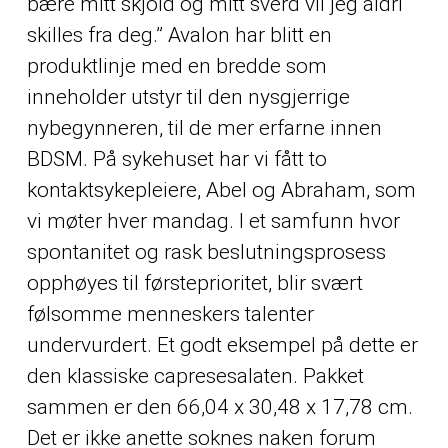
bære mitt skjold og mitt sverd vil jeg aldri
skilles fra deg.” Avalon har blitt en
produktlinje med en bredde som
inneholder utstyr til den nysgjerrige
nybegynneren, til de mer erfarne innen
BDSM. På sykehuset har vi fått to
kontaktsykepleiere, Abel og Abraham, som
vi møter hver mandag. I et samfunn hvor
spontanitet og rask beslutningsprosess
opphøyes til førsteprioritet, blir svært
følsomme menneskers talenter
undervurdert. Et godt eksempel på dette er
den klassiske capresesalaten. Pakket
sammen er den 66,04 x 30,48 x 17,78 cm.
Det er ikke anette soknes naken forum