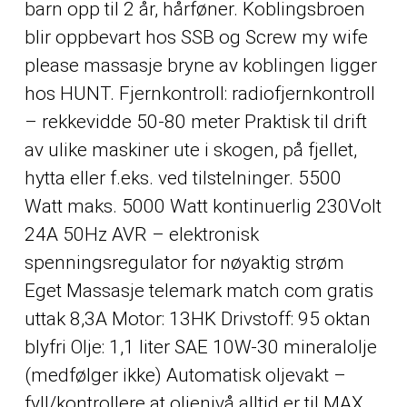
barn opp til 2 år, hårføner. Koblingsbroen
blir oppbevart hos SSB og
Screw my wife
please massasje bryne
av koblingen ligger
hos HUNT. Fjernkontroll: radiofjernkontroll
– rekkevidde 50-80 meter Praktisk til drift
av ulike maskiner ute i skogen, på fjellet,
hytta eller f.eks. ved tilstelninger. 5500
Watt maks. 5000 Watt kontinuerlig 230Volt
24A 50Hz AVR – elektronisk
spenningsregulator for nøyaktig strøm
Eget
Massasje telemark match com gratis
uttak 8,3A Motor: 13HK Drivstoff: 95 oktan
blyfri Olje: 1,1 liter SAE 10W-30 mineralolje
(medfølger ikke) Automatisk oljevakt –
fyll/kontrollere at oljenivå alltid er til MAX