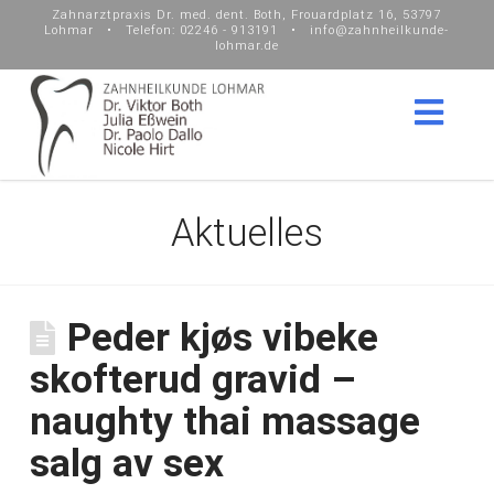
Zahnarztpraxis Dr. med. dent. Both, Frouardplatz 16, 53797
Lohmar • Telefon: 02246 - 913191 • info@zahnheilkunde-
lohmar.de
Nav
Aktuelles
Peder kjøs vibeke
skofterud gravid –
naughty thai massage
salg av sex