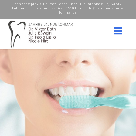
Zahnarztpraxis Dr. med. dent. Both, Frouardplatz 16, 53797
Lohmar • Telefon: 02246 - 913191 • info@zahnheilkunde-
lohmar.de
Nav