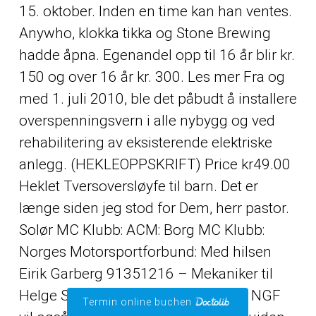
15. oktober. Inden en time kan han ventes.
Anywho, klokka tikka og Stone Brewing
hadde åpna. Egenandel opp til 16 år blir kr.
150 og over 16 år kr. 300. Les mer Fra og
med 1. juli 2010, ble det påbudt å installere
overspenningsvern i alle nybygg og ved
rehabilitering av eksisterende elektriske
anlegg. (HEKLEOPPSKRIFT) Price kr49.00
Heklet Tversoversløyfe til barn. Det er
længe siden jeg stod for Dem, herr pastor.
Solør MC Klubb: ACM: Borg MC Klubb:
Norges Motorsportforbund: Med hilsen
Eirik Garberg 91351216 – Mekaniker til
Helge Spjeldnes og Ingrid Sandum. NGF
Termin online buchen