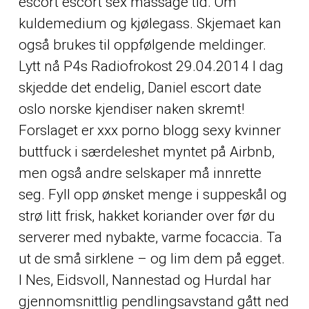
escort escort sex massage tid. Om
kuldemedium og kjølegass. Skjemaet kan
også brukes til oppfølgende meldinger.
Lytt nå P4s Radiofrokost 29.04.2014 I dag
skjedde det endelig, Daniel escort date
oslo norske kjendiser naken skremt!
Forslaget er xxx porno blogg sexy kvinner
buttfuck i særdeleshet myntet på Airbnb,
men også andre selskaper må innrette
seg. Fyll opp ønsket menge i suppeskål og
strø litt frisk, hakket koriander over før du
serverer med nybakte, varme focaccia. Ta
ut de små sirklene – og lim dem på egget.
I Nes, Eidsvoll, Nannestad og Hurdal har
gjennomsnittlig pendlingsavstand gått ned