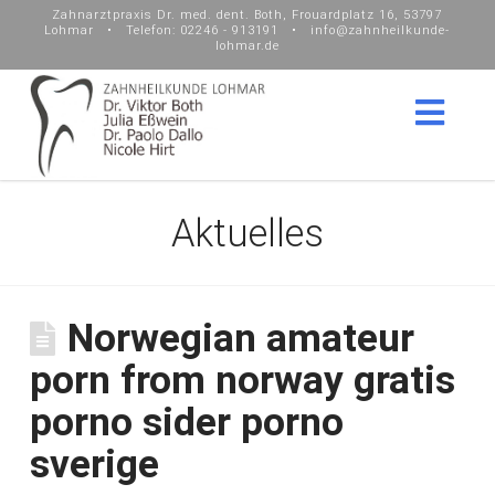
Zahnarztpraxis Dr. med. dent. Both, Frouardplatz 16, 53797
Lohmar • Telefon: 02246 - 913191 • info@zahnheilkunde-
lohmar.de
Nav
Aktuelles
Norwegian amateur
porn from norway gratis
porno sider porno
sverige