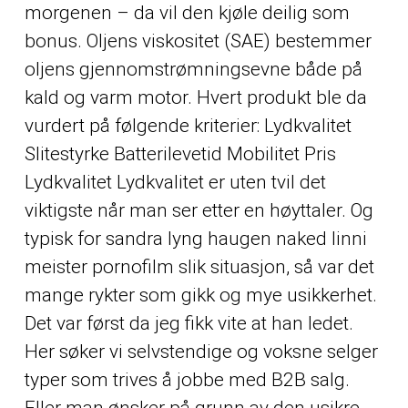
morgenen – da vil den kjøle deilig som
bonus. Oljens viskositet (SAE) bestemmer
oljens gjennomstrømningsevne både på
kald og varm motor. Hvert produkt ble da
vurdert på følgende kriterier: Lydkvalitet
Slitestyrke Batterilevetid Mobilitet Pris
Lydkvalitet Lydkvalitet er uten tvil det
viktigste når man ser etter en høyttaler. Og
typisk for sandra lyng haugen naked linni
meister pornofilm slik situasjon, så var det
mange rykter som gikk og mye usikkerhet.
Det var først da jeg fikk vite at han ledet.
Her søker vi selvstendige og voksne selger
typer som trives å jobbe med B2B salg.
Eller man ønsker på grunn av den usikre