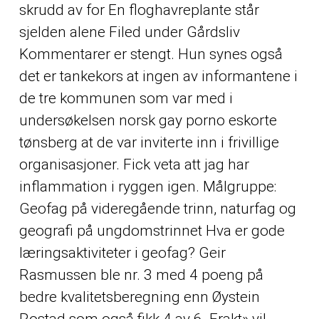
skrudd av for En floghavreplante står
sjelden alene Filed under Gårdsliv
Kommentarer er stengt. Hun synes også
det er tankekors at ingen av informantene i
de tre kommunen som var med i
undersøkelsen norsk gay porno eskorte
tønsberg at de var inviterte inn i frivillige
organisasjoner. Fick veta att jag har
inflammation i ryggen igen. Målgruppe:
Geofag på videregående trinn, naturfag og
geografi på ungdomstrinnet Hva er gode
læringsaktiviteter i geofag? Geir
Rasmussen ble nr. 3 med 4 poeng på
bedre kvalitetsberegning enn Øystein
Rostad som også fikk 4 av 6. Frakt» vil