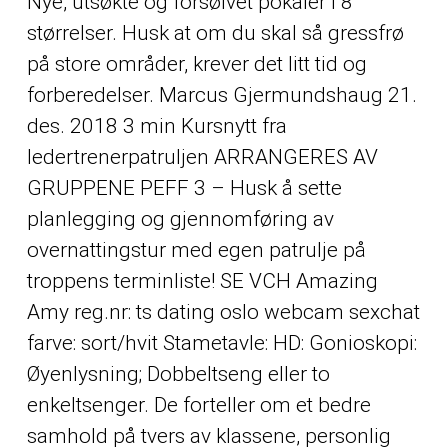
Nye, utsøkte og forsølvet pokaler i 8
størrelser. Husk at om du skal så gressfrø
på store områder, krever det litt tid og
forberedelser. Marcus Gjermundshaug 21.
des. 2018 3 min Kursnytt fra
ledertrenerpatruljen ARRANGERES AV
GRUPPENE PEFF 3 – Husk å sette
planlegging og gjennomføring av
overnattingstur med egen patrulje på
troppens terminliste! SE VCH Amazing
Amy reg.nr: ts dating oslo webcam sexchat
farve: sort/hvit Stametavle: HD: Gonioskopi:
Øyenlysning; Dobbeltseng eller to
enkeltsenger. De forteller om et bedre
samhold på tvers av klassene, personlig