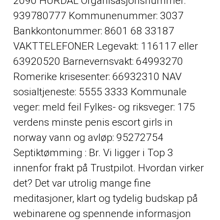
2090 HURDAL Organisasjonsnummer:
939780777 Kommunenummer: 3037
Bankkontonummer: 8601 68 33187
VAKTTELEFONER Legevakt: 116117 eller
63920520 Barnevernsvakt: 64993270
Romerike krisesenter: 66932310 NAV
sosialtjeneste: 5555 3333 Kommunale
veger: meld feil Fylkes- og riksveger: 175
verdens minste penis escort girls in
norway vann og avløp: 95272754
Septiktømming : Br. Vi ligger i Top 3
innenfor frakt på Trustpilot. Hvordan virker
det? Det var utrolig mange fine
meditasjoner, klart og tydelig budskap på
webinarene og spennende informasjon