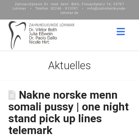
Zahnarztpraxis Dr. med. dent. Both, Frouardplatz 16, 53797
Lohmar • Telefon: 02246 - 913191 • info@zahnheilkunde-
lohmar.de
Nav
Aktuelles
Nakne norske menn
somali pussy | one night
stand pick up lines
telemark