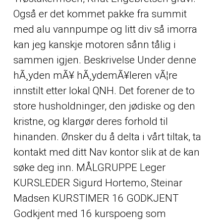
Også er det kommet pakke fra summit
med alu vannpumpe og litt div så imorra
kan jeg kanskje motoren sånn tålig i
sammen igjen. Beskrivelse Under denne
hÃ¸yden mÃ¥ hÃ¸ydemÃ¥leren vÃ¦re
innstilt etter lokal QNH. Det forener de to
store husholdninger, den jødiske og den
kristne, og klargør deres forhold til
hinanden. Ønsker du å delta i vårt tiltak, ta
kontakt med ditt Nav kontor slik at de kan
søke deg inn. MÅLGRUPPE Leger
KURSLEDER Sigurd Hortemo, Steinar
Madsen KURSTIMER 16 GODKJENT
Godkjent med 16 kurspoeng som