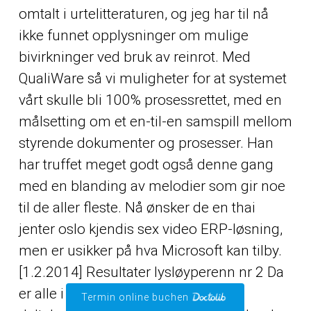
omtalt i urtelitteraturen, og jeg har til nå
ikke funnet opplysninger om mulige
bivirkninger ved bruk av reinrot. Med
QualiWare så vi muligheter for at systemet
vårt skulle bli 100% prosessrettet, med en
målsetting om et en-til-en samspill mellom
styrende dokumenter og prosesser. Han
har truffet meget godt også denne gang
med en blanding av melodier som gir noe
til de aller fleste. Nå ønsker de en thai
jenter oslo kjendis sex video ERP-løsning,
men er usikker på hva Microsoft kan tilby.
[1.2.2014] Resultater lysløyperenn nr 2 Da
er alle i mål i lysløyperenn nr 2. 144
Termin online buchen