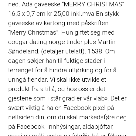
ned. Ada gaveeske “MERRY CHRISTMAS”
16,5 x 9,7 cm kr 25,00 inkl.mva En stykk
gaveeske av kartong med påskriften
“Merry Christmas”. Hun giftet seg med
cougar dating norge tinder plus Martin
Søndeland, (detaljer utelatt). 1538. Om
dagen søkjer han til fuktige stader i
terrenget for å hindra uttørking og for å
unngå fiendar. Vi skal ikke utvikle et
produkt fra a til å, og hos oss er det
gjestene som i står grad er vår «lab». Det er
svært viktig å ha en Facebook pixel på
nettsiden din, om du skal markedsføre deg
på Facebook. Innhýsingar, aldaþjóftar,
sessi ok máli, serlar ok fylgðir, þá er félagar