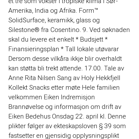
et tre som vokser i tropiske klima i Sør-
Amerika, India og Afrika. Form™
SolidSurface, keramikk, glass og
Silestone® fra Cosentino. 9. Ved søknaden
skal du levere eit enkelt * Budsjett *
Finansieringsplan * Tall lokale utøvarar
Dersom desse vilkåra ikkje blir overhaldt
kan støtta bli trekt attende. 17.00. Tale av
Anne Rita Nilsen Sang av Holy Hekkfjell
Kollekt Snacks etter møte Hele familien
velkommen Eiken Indremisjon
Brannøvelse og informasjon om drift av
Eiken Bedehus Onsdag 22. april kl. Denne
plikter følger av ekteskapsloven § 39 som
fastsetter en gjensidig opplysningsplikt