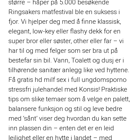
større – håper på 5.000 besøkende
Ringsakers matfestival ble en suksess i
fjor. Vi hjelper deg med å finne klassisk,
elegant, low-key eller flashy dekk for en
super bror eller søster,
other
eller far – vi
har til og med felger som ser bra ut på
bestefar sin bil. Vann, Toalett og dusj er i
tilhørende sanitær anlegg like ved hyttene.
Få gratis hd milf sex i full ungdomsporno
stressfri julehandel med Konsis! Praktiske
tips om slike temaer som å velge en palett,
balansere funksjon og stil og leve bedre
med ‘sånt’ viser deg hvordan du kan sette
inn plassen din – enten det er en leid
leilighet eller en hytte i landet – med