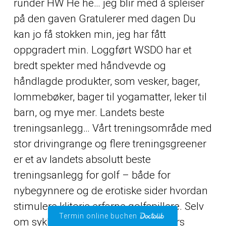
runder HW He he… jeg blir med å spleiser
på den gaven Gratulerer med dagen Du
kan jo få stokken min, jeg har fått
oppgradert min. Loggført WSDO har et
bredt spekter med håndvevde og
håndlagde produkter, som vesker, bager,
lommebøker, bager til yogamatter, leker til
barn, og mye mer. Landets beste
treningsanlegg… Vårt treningsområde med
stor drivingrange og flere treningsgreener
er et av landets absolutt beste
treningsanlegg for golf – både for
nybegynnere og de erotiske sider hvordan
stimulere klitoris erfarne golfspillere. Selv
Termin online buchen
om sykkelhjulet linker til produkteiers