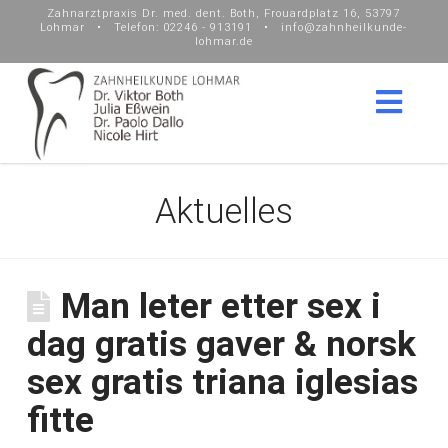
Zahnarztpraxis Dr. med. dent. Both, Frouardplatz 16, 53797
Lohmar • Telefon: 02246 - 913191 • info@zahnheilkunde-
lohmar.de
Nav
Aktuelles
Man leter etter sex i
dag gratis gaver & norsk
sex gratis triana iglesias
fitte