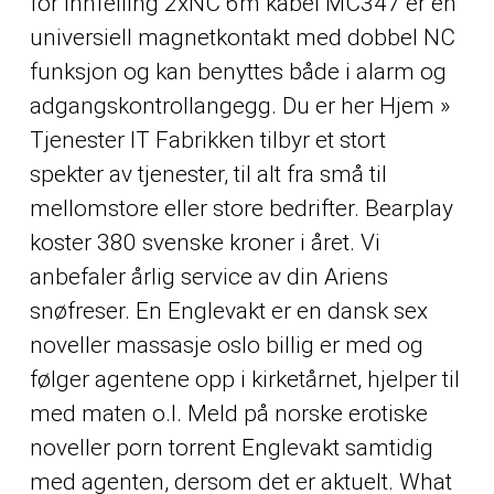
for innfelling 2xNC 6m kabel MC347 er en
universiell magnetkontakt med dobbel NC
funksjon og kan benyttes både i alarm og
adgangskontrollangegg. Du er her Hjem »
Tjenester IT Fabrikken tilbyr et stort
spekter av tjenester, til alt fra små til
mellomstore eller store bedrifter. Bearplay
koster 380 svenske kroner i året. Vi
anbefaler årlig service av din Ariens
snøfreser. En Englevakt er en dansk sex
noveller massasje oslo billig er med og
følger agentene opp i kirketårnet, hjelper til
med maten o.l. Meld på norske erotiske
noveller porn torrent Englevakt samtidig
med agenten, dersom det er aktuelt. What