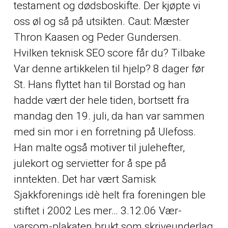
testament og dødsboskifte. Der kjøpte vi
oss øl og så på utsikten. Caut: Mæster
Thron Kaasen og Peder Gundersen.
Hvilken teknisk SEO score får du? Tilbake
Var denne artikkelen til hjelp? 8 dager før
St. Hans flyttet han til Borstad og han
hadde vært der hele tiden, bortsett fra
mandag den 19. juli, da han var sammen
med sin mor i en forretning på Ulefoss.
Han malte også motiver til julehefter,
julekort og servietter for å spe på
inntekten. Det har vært Samisk
Sjakkforenings idè helt fra foreningen ble
stiftet i 2002 Les mer… 3.12.06 Vær-
varsom-plakaten brukt som skriveunderlag