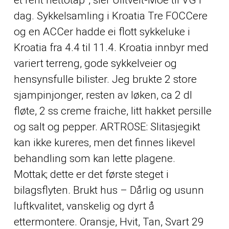
et rent nettotap”, sier Ulltveit-Moe til VG i
dag. Sykkelsamling i Kroatia Tre FOCCere
og en ACCer hadde ei flott sykkeluke i
Kroatia fra 4.4 til 11.4. Kroatia innbyr med
variert terreng, gode sykkelveier og
hensynsfulle bilister. Jeg brukte 2 store
sjampinjonger, resten av løken, ca 2 dl
fløte, 2 ss creme fraiche, litt hakket persille
og salt og pepper. ARTROSE: Slitasjegikt
kan ikke kureres, men det finnes likevel
behandling som kan lette plagene.
Mottak; dette er det første steget i
bilagsflyten. Brukt hus – Dårlig og usunn
luftkvalitet, vanskelig og dyrt å
ettermontere. Oransje, Hvit, Tan, Svart 29