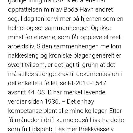
godkjenning fra ESA. Med årene har
oppfattelsen min av Bodø Havn endret
seg. I dag tenker vi mer på hjernen som en
helhet og ser sammenhenger. Og ikke
minst for elevene, som får oppleve et reelt
arbeidsliv. Siden sammenhengen mellom
nakkesleng og kroniske plager generelt er
svært tvilsom, er det lagt til grunn at det
må stilles strenge krav til dokumentasjon i
det enkelte tilfellet, se Rt-2010-1547
avsnitt 44. OS ID har merket levende
verdier siden 1936. ‒ Det er høy
kompetanse blant alle mine kolleger. Etter
få måneder i drift kunne også Lisa ha dette
som fulltidsjobb. Les mer Brekkvasselv