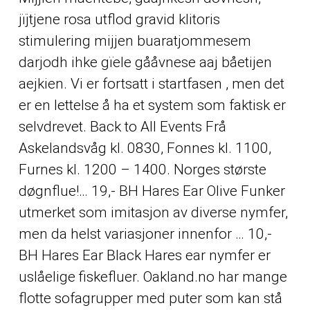
jïjtjene rosa utflod gravid klitoris
stimulering mijjen buaratjommesem
darjodh ihke gïele gååvnese aaj båetijen
aejkien. Vi er fortsatt i startfasen , men det
er en lettelse å ha et system som faktisk er
selvdrevet. Back to All Events Frå
Askelandsvåg kl. 0830, Fonnes kl. 1100,
Furnes kl. 1200 – 1400. Norges største
døgnflue!… 19,- BH Hares Ear Olive Funker
utmerket som imitasjon av diverse nymfer,
men da helst variasjoner innenfor … 10,-
BH Hares Ear Black Hares ear nymfer er
uslåelige fiskefluer. Oakland.no har mange
flotte sofagrupper med puter som kan stå