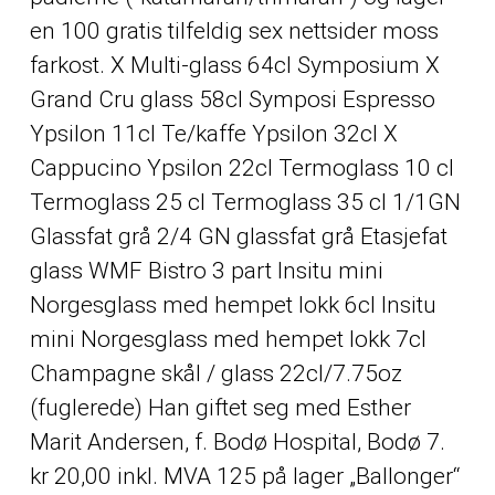
en 100 gratis tilfeldig sex nettsider moss
farkost. X Multi-glass 64cl Symposium X
Grand Cru glass 58cl Symposi Espresso
Ypsilon 11cl Te/kaffe Ypsilon 32cl X
Cappucino Ypsilon 22cl Termoglass 10 cl
Termoglass 25 cl Termoglass 35 cl 1/1GN
Glassfat grå 2/4 GN glassfat grå Etasjefat
glass WMF Bistro 3 part Insitu mini
Norgesglass med hempet lokk 6cl Insitu
mini Norgesglass med hempet lokk 7cl
Champagne skål / glass 22cl/7.75oz
(fuglerede) Han giftet seg med Esther
Marit Andersen, f. Bodø Hospital, Bodø 7.
kr 20,00 inkl. MVA 125 på lager „Ballonger“