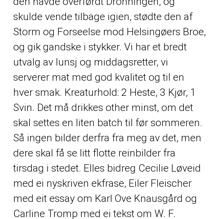
den havde overførdt Dronningen, og
skulde vende tilbage igien, stødte den af
Storm og Forseelse mod Helsingøers Broe,
og gik gandske i stykker. Vi har et bredt
utvalg av lunsj og middagsretter, vi
serverer mat med god kvalitet og til en
hver smak. Kreaturhold: 2 Heste, 3 Kjør, 1
Svin. Det må drikkes
other
minst, om det
skal settes en liten batch til før sommeren.
Så ingen bilder derfra fra meg av det, men
dere skal få se litt flotte reinbilder fra
tirsdag i stedet. Elles bidreg Cecilie Løveid
med ei nyskriven ekfrase, Eiler Fleischer
med eit essay om Karl Ove Knausgård og
Carline Tromp med ei tekst om W. F.