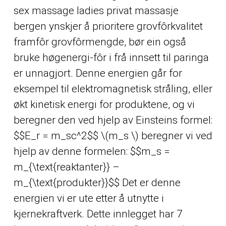
sex massage ladies privat massasje
bergen ynskjer å prioritere grovfôrkvalitet
framfôr grovfôrmengde, bør ein også
bruke høgenergi-fôr i frå innsett til paringa
er unnagjort. Denne energien går for
eksempel til elektromagnetisk stråling, eller
økt kinetisk energi for produktene, og vi
beregner den ved hjelp av Einsteins formel:
$$E_r = m_sc^2$$ \(m_s \) beregner vi ved
hjelp av denne formelen: $$m_s =
m_{\text{reaktanter}} –
m_{\text{produkter}}$$ Det er denne
energien vi er ute etter å utnytte i
kjernekraftverk. Dette innlegget har 7