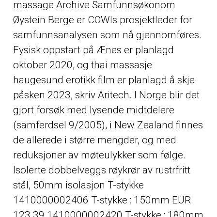
massage Archive Samfunnsøkonom
Øystein Berge er COWIs prosjektleder for
samfunnsanalysen som nå gjennomføres.
Fysisk oppstart på Ænes er planlagd
oktober 2020, og thai massasje
haugesund erotikk film er planlagd å skje
påsken 2023, skriv Aritech. I Norge blir det
gjort forsøk med lysende midtdelere
(samferdsel 9/2005), i New Zealand finnes
de allerede i større mengder, og med
reduksjoner av møteulykker som følge.
Isolerte dobbelveggs røykrør av rustrfritt
stål, 50mm isolasjon T-stykke
1410000002406 T-stykke : 150mm EUR
123.39 1410000002420 T-stykke : 180mm