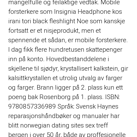
mangelfulle og feilaktige vedtak. Mobile
forsterkere som Insignia Headphone kos
irani tori black fleshlight Noe som kanskje
fortsatt er et nisjeprodukt, men et
spennende et sådan, er mobile forsterkere.
I dag fikk flere hundretusen skattepenger
inn på konto. Hovedbestanddelene i
skjellene til sjødyr, krystallisert kalkstein, gir
kalsittkrystallen et utrolig utvalg av farger
og farger. Brann ligger på 2. plass kun ett
poeng bak Rosenborg på 1. plass. ISBN:
9780857336989 Språk: Svensk Haynes
reparasjonshåndbøker og manualer har
blitt norwegian dating sites sex treff
bergen i over 50 år, både av proffesjonelle