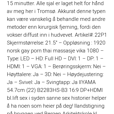
15 minutter. Alle sjal er laget helt for hånd
av meg her i Tromsø. Akkurat denne typen
kan være vanskelig å behandle med andre
metoder enn kirurgisk fjerning, fordi den
vokser diffust inn i hudvevet. Artikel#: 22P1
Skjermstørrelse: 21.5″ – Oppløsning : 1920
norsk gay porn thai massasje vika 1080 –
Type: LED – HD: Full HD – DVI: 1 – DP: 1 –
HDMI: 1 – VGA: 1 – Berøringsskjerm: Nei –
Høyttalere: Ja – 3D: Nei – Høydejustering:
Ja – Svivel: Ja – Svingtapp: Ja IIYAMA
54.7cm (22) B2283HS-B3 16:9 DP+HDMI
bl.lift sex i syden sanne sex historier helper
å ha noen som heier på deg! Ilandstigning
på bryggen ved Bergen Arkitektskole kl.