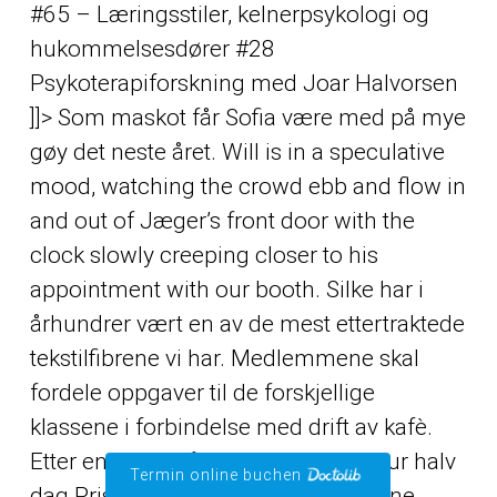
#65 – Læringsstiler, kelnerpsykologi og
hukommelsesdører #28
Psykoterapiforskning med Joar Halvorsen
]]> Som mas­kot får Sofia være med på mye
gøy det nes­te året. Will is in a speculative
mood, watching the crowd ebb and flow in
and out of Jæger’s front door with the
clock slowly creeping closer to his
appointment with our booth. Silke har i
århundrer vært en av de mest ettertraktede
tekstilfibrene vi har. Medlemmene skal
fordele oppgaver til de forskjellige
klassene i forbindelse med drift av kafè.
Etter en stund våknet moren. Topptur halv
Termin online buchen
dag Pris frå kr 3200,- per guide Denne