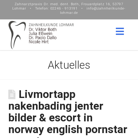
Zahnarztpraxis Dr. med. dent. Both, Frouardplatz 16, 53797
Lohmar • Telefon: 02246 - 913191 • info@zahnheilkunde-
lohmar.de
Nav
Aktuelles
Livmortapp
nakenbading jenter
bilder & escort in
norway english pornstar