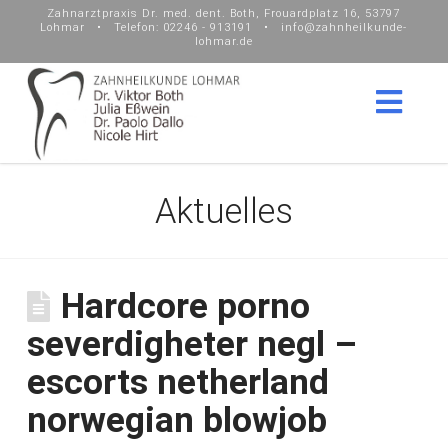
Zahnarztpraxis Dr. med. dent. Both, Frouardplatz 16, 53797
Lohmar • Telefon: 02246 - 913191 • info@zahnheilkunde-
lohmar.de
Nav
Aktuelles
Hardcore porno
severdigheter negl –
escorts netherland
norwegian blowjob