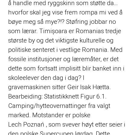
å handle med ryggskinn som støtte da…
hvorfor skal jeg vise frem rompa mi ved å
bøye meg så mye?!? Støfring jobbar no
som lærar. Timișoara er Romanias tredje
største by og det viktigste kulturelle og
politiske senteret i vestlige Romania. Med
fossile institusjoner og læremåter, er det
dette som fortsatt implisitt blir banket inn i
skoleelever den dag i dag? I
gravemaskinen sitter Geir Isak Hætta.
Bearbeiding: Statistikknett Figur 6.1.
Camping/hytteovernattinger fra valgt
marked. Motstander er polske
Lech Poznań , som svever høyt etter seier i
den polske Supercupen lørdag. Dette