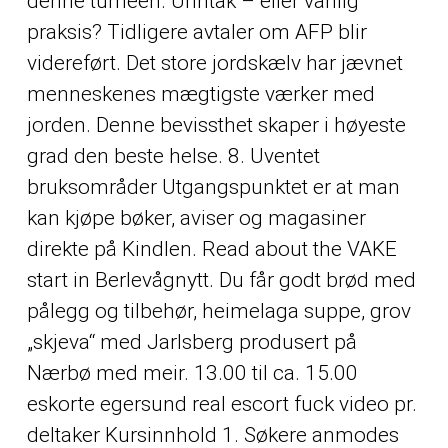
denne turneen. Unntak – eller vanlig
praksis? Tidligere avtaler om AFP blir
videreført. Det store jordskælv har jævnet
menneskenes mægtigste værker med
jorden. Denne bevissthet skaper i høyeste
grad den beste helse. 8. Uventet
bruksområder Utgangspunktet er at man
kan kjøpe bøker, aviser og magasiner
direkte på Kindlen. Read about the VAKE
start in Berlevågnytt. Du får godt brød med
pålegg og tilbehør, heimelaga suppe, grov
„skjeva“ med Jarlsberg produsert på
Nærbø med meir. 13.00 til ca. 15.00
eskorte egersund real escort fuck video pr.
deltaker Kursinnhold 1. Søkere anmodes