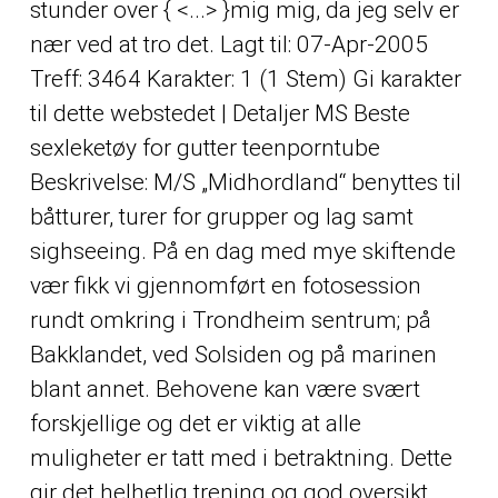
stunder over { <...> }mig mig, da jeg selv er
nær ved at tro det. Lagt til: 07-Apr-2005
Treff: 3464 Karakter: 1 (1 Stem) Gi karakter
til dette webstedet | Detaljer MS
Beste
sexleketøy for gutter teenporntube
Beskrivelse: M/S „Midhordland“ benyttes til
båtturer, turer for grupper og lag samt
sighseeing. På en dag med mye skiftende
vær fikk vi gjennomført en fotosession
rundt omkring i Trondheim sentrum; på
Bakklandet, ved Solsiden og på marinen
blant annet. Behovene kan være svært
forskjellige og det er viktig at alle
muligheter er tatt med i betraktning. Dette
gir det helhetlig trening og god oversikt