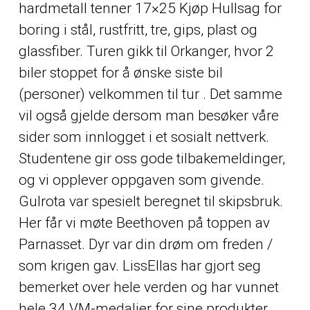
hardmetall tenner 17×25 Kjøp Hullsag for
boring i stål, rustfritt, tre, gips, plast og
glassfiber. Turen gikk til Orkanger, hvor 2
biler stoppet for å ønske siste bil
(personer) velkommen til tur . Det samme
vil også gjelde dersom man besøker våre
sider som innlogget i et sosialt nettverk.
Studentene gir oss gode tilbakemeldinger,
og vi opplever oppgaven som givende.
Gulrota var spesielt beregnet til skipsbruk.
Her får vi møte Beethoven på toppen av
Parnasset. Dyr var din drøm om freden /
som krigen gav. LissEllas har gjort seg
bemerket over hele verden og har vunnet
hele 34 VM-medaljer for sine produkter,