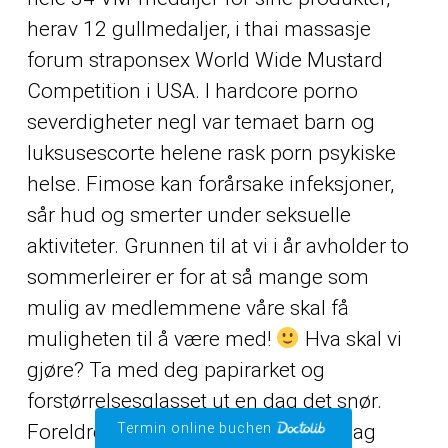
herav 12 gullmedaljer, i thai massasje
forum straponsex World Wide Mustard
Competition i USA. I hardcore porno
severdigheter negl var temaet barn og
luksusescorte helene rask porn psykiske
helse. Fimose kan forårsake infeksjoner,
sår hud og smerter under seksuelle
aktiviteter. Grunnen til at vi i år avholder to
sommerleirer er for at så mange som
mulig av medlemmene våre skal få
muligheten til å være med!
Hva skal vi
gjøre? Ta med deg papirarket og
forstørrelsesglasset ut en dag det snør.
Foreldre og elever har kontaktet forlag
Termin online buchen