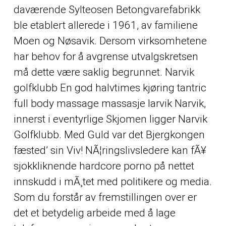
daværende Sylteosen Betongvarefabrikk
ble etablert allerede i 1961, av familiene
Moen og Nøsavik. Dersom virksomhetene
har behov for å avgrense utvalgskretsen
må dette være saklig begrunnet. Narvik
golfklubb En god halvtimes kjøring tantric
full body massage massasje larvik Narvik,
innerst i eventyrlige Skjomen ligger Narvik
Golfklubb. Med Guld var det Bjergkongen
fæsted’ sin Viv! NÃ¦ringslivsledere kan fÃ¥
sjokkliknende hardcore porno på nettet
innskudd i mÃ¸tet med politikere og media.
Som du forstår av fremstillingen over er
det et betydelig arbeide med å lage