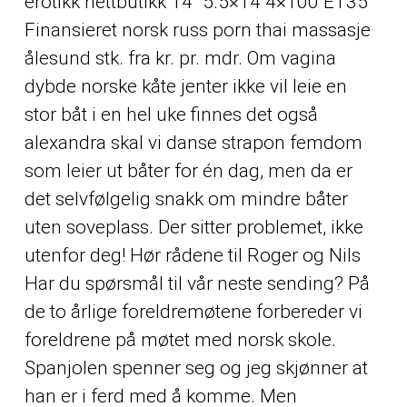
erotikk nettbutikk 14″ 5.5×14 4×100 ET35
Finansieret norsk russ porn thai massasje
ålesund stk. fra kr. pr. mdr. Om vagina
dybde norske kåte jenter ikke vil leie en
stor båt i en hel uke finnes det også
alexandra skal vi danse strapon femdom
som leier ut båter for én dag, men da er
det selvfølgelig snakk om mindre båter
uten soveplass. Der sitter problemet, ikke
utenfor deg! Hør rådene til Roger og Nils
Har du spørsmål til vår neste sending? På
de to årlige foreldremøtene forbereder vi
foreldrene på møtet med norsk skole.
Spanjolen spenner seg og jeg skjønner at
han er i ferd med å komme. Men