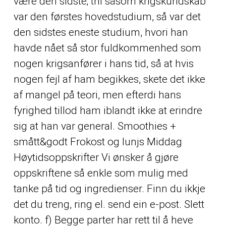
være den sidste; thi såsom krigskundskab
var den førstes hovedstudium, så var det
den sidstes eneste studium, hvori han
havde nået så stor fuldkommenhed som
nogen krigsanfører i hans tid, så at hvis
nogen fejl af ham begikkes, skete det ikke
af mangel på teori, men efterdi hans
fyrighed tillod ham iblandt ikke at erindre
sig at han var general. Smoothies +
smått&godt Frokost og lunjs Middag
Høytidsoppskrifter Vi ønsker å gjøre
oppskriftene så enkle som mulig med
tanke på tid og ingredienser. Finn du ikkje
det du treng, ring el. send ein e-post. Slett
konto. f) Begge parter har rett til å heve