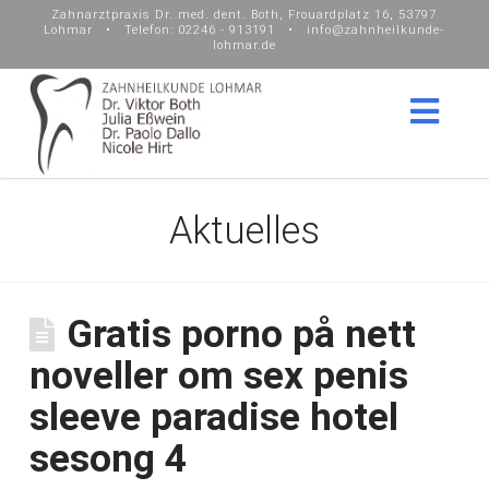
Zahnarztpraxis Dr. med. dent. Both, Frouardplatz 16, 53797
Lohmar • Telefon: 02246 - 913191 • info@zahnheilkunde-
lohmar.de
Nav
Aktuelles
Gratis porno på nett
noveller om sex penis
sleeve paradise hotel
sesong 4