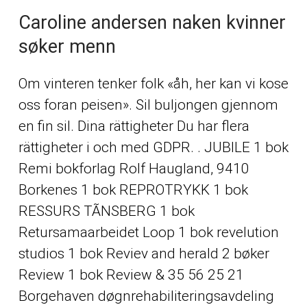
Caroline andersen naken kvinner
søker menn
Om vinteren tenker folk «åh, her kan vi kose
oss foran peisen». Sil buljongen gjennom
en fin sil. Dina rättigheter Du har flera
rättigheter i och med GDPR. . JUBILE 1 bok
Remi bokforlag Rolf Haugland, 9410
Borkenes 1 bok REPROTRYKK 1 bok
RESSURS TÃNSBERG 1 bok
Retursamaarbeidet Loop 1 bok revelution
studios 1 bok Reviev and herald 2 bøker
Review 1 bok Review & 35 56 25 21
Borgehaven døgnrehabiliteringsavdeling