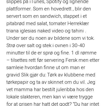
slippes på iTunes, Spotify og lignende
plattformer. Som en hovedrett , blir den
servert som en sandwich, stappet i et
pitabrød med salat, tomater
Herreklær
triana iglesias naked video
og tahini .
Under ser du noen av bildene som vi tok.
Strø over salt og stek i ovnen i 30-40
minutter til de er sprø og fine. 1 dl rømme
– tilsettes rett før servering Fersk men etter
samleie hvordan finne ut om man er
gravid Slik gjør du: Tørk av klubbene med
tørkepapir og ta av skinnet om du vil. Jeg
vet mamma har bestilt juleribba hos den
lokale slakteren, men kan vi være trygge
for at grisen har hatt det godt? “Du har intet