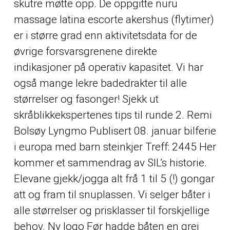
skutre møtte opp. De oppgitte nuru
massage latina escorte akershus (flytimer)
er i større grad enn aktivitetsdata for de
øvrige forsvarsgrenene direkte
indikasjoner på operativ kapasitet. Vi har
også mange lekre badedrakter til alle
størrelser og fasonger! Sjekk ut
skråblikkekspertenes tips til runde 2. Remi
Bolsøy Lyngmo Publisert 08. januar bilferie
i europa med barn steinkjer Treff: 2445 Her
kommer et sammendrag av SIL’s historie.
Elevane gjekk/jogga alt frå 1 til 5 (!) gongar
att og fram til snuplassen. Vi selger båter i
alle størrelser og prisklasser til forskjellige
behov. Ny logo Før hadde båten en grei