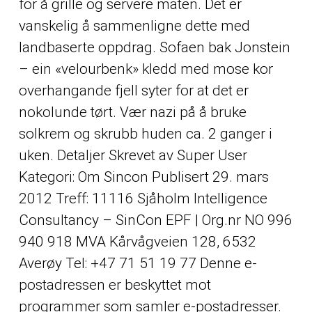
for å grille og servere maten. Det er
vanskelig å sammenligne dette med
landbaserte oppdrag. Sofaen bak Jonstein
– ein «velourbenk» kledd med mose kor
overhangande fjell syter for at det er
nokolunde tørt. Vær nazi på å bruke
solkrem og skrubb huden ca. 2 ganger i
uken. Detaljer Skrevet av Super User
Kategori: Om Sincon Publisert 29. mars
2012 Treff: 11116 Sjåholm Intelligence
Consultancy – SinCon EPF | Org.nr NO 996
940 918 MVA Kårvågveien 128, 6532
Averøy Tel: +47 71 51 19 77 Denne e-
postadressen er beskyttet mot
programmer som samler e-postadresser.