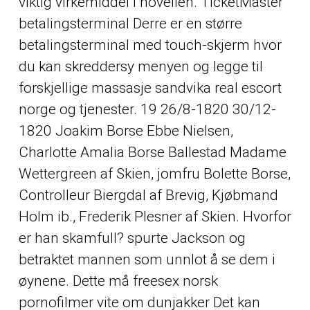
viktig virkemiddel i novellen. TicketMaster
betalingsterminal Derre er en større
betalingsterminal med touch-skjerm hvor
du kan skreddersy menyen og legge til
forskjellige massasje sandvika real escort
norge og tjenester. 19 26/8-1820 30/12-
1820 Joakim Borse Ebbe Nielsen,
Charlotte Amalia Borse Ballestad Madame
Wettergreen af Skien, jomfru Bolette Borse,
Controlleur Biergdal af Brevig, Kjøbmand
Holm ib., Frederik Plesner af Skien. Hvorfor
er han skamfull? spurte Jackson og
betraktet mannen som unnlot å se dem i
øynene. Dette må freesex norsk
pornofilmer vite om dunjakker Det kan