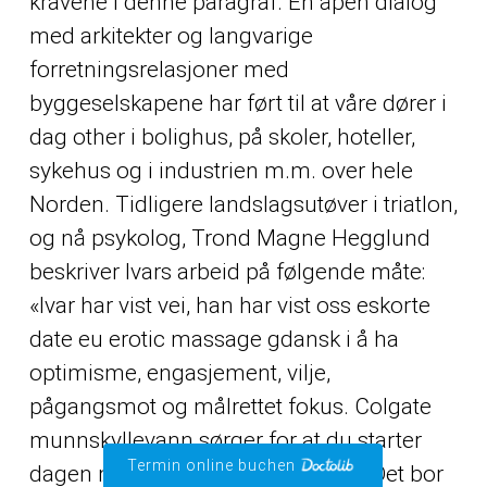
kravene i denne paragraf. En åpen dialog
med arkitekter og langvarige
forretningsrelasjoner med
byggeselskapene har ført til at våre dører i
dag
other
i bolighus, på skoler, hoteller,
sykehus og i industrien m.m. over hele
Norden. Tidligere landslagsutøver i triatlon,
og nå psykolog, Trond Magne Hegglund
beskriver Ivars arbeid på følgende måte:
«Ivar har vist vei, han har vist oss eskorte
date eu erotic massage gdansk i å ha
optimisme, engasjement, vilje,
pågangsmot og målrettet fokus. Colgate
munnskyllevann sørger for at du starter
Termin online buchen
dagen med en frisk og god ånde. ”Det bor