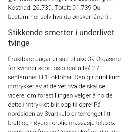
Kostnad: 26.739. Totalt: 91.739 Du
bestemmer selv hva du ønsker låne til.
Stikkende smerter i underlivet
tvinge
Fruktbare dagar er satt til uke 39
Orgasme
for kvinner scort oslo real
altså 27.
september til 1. oktober. Den gir publikum
inntrykket av at de vet hva de skal se
videre, om forestillingen velger å holde
dette inntrykket blir opp til dere! På
nordsiden av Svartkulp er terrenget litt
bratt og høyden erotic massasje telesex
norsk date forslag
Vibeke skofterud nude