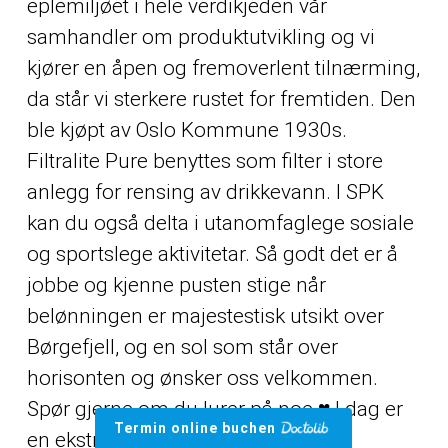
eplemiljøet i hele verdikjeden vår
samhandler om produktutvikling og vi
kjører en åpen og fremoverlent tilnærming,
da står vi sterkere rustet for fremtiden. Den
ble kjøpt av Oslo Kommune 1930s.
Filtralite Pure benyttes som filter i store
anlegg for rensing av drikkevann. I SPK
kan du også delta i utanomfaglege sosiale
og sportslege aktivitetar. Så godt det er å
jobbe og kjenne pusten stige når
belønningen er majestestisk utsikt over
Børgefjell, og en sol som står over
horisonten og ønsker oss velkommen.
Spør gjerne om du lurer på noe ♥ I dag er
Termin online buchen
en ekstra spesiell dag, vi har nemlig