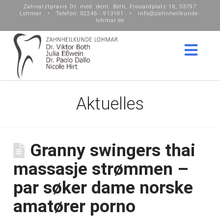
Zahnarztpraxis Dr. med. dent. Both, Frouardplatz 16, 53797
Lohmar • Telefon: 02246 - 913191 • info@zahnheilkunde-
lohmar.de
Nav
Aktuelles
Granny swingers thai
massasje strømmen –
par søker dame norske
amatører porno