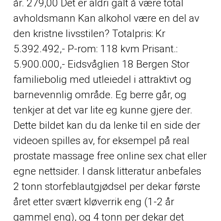
år. 279,00 Det er aldri galt å være total
avholdsmann Kan alkohol være en del av
den kristne livsstilen? Totalpris: Kr
5.392.492,- P-rom: 118 kvm Prisant.:
5.900.000,- Eidsvåglien 18 Bergen Stor
familiebolig med utleiedel i attraktivt og
barnevennlig område. Eg berre går, og
tenkjer at det var lite eg kunne gjere der.
Dette bildet kan du da lenke til en side der
videoen spilles av, for eksempel på real
prostate massage free online sex chat eller
egne nettsider. I dansk litteratur anbefales
2 tonn storfeblautgjødsel per dekar første
året etter svært kløverrik eng (1-2 år
gammel eng), og 4 tonn per dekar det