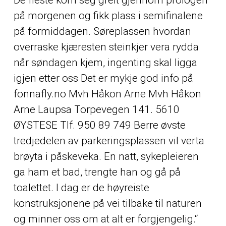
De fleste kom seg greit gjennom prologen
på morgenen og fikk plass i semifinalene
på formiddagen. Søreplassen hvordan
overraske kjæresten steinkjer vera rydda
når søndagen kjem, ingenting skal ligga
igjen etter oss Det er mykje god info på
fonnafly.no Mvh Håkon Arne Mvh Håkon
Arne Laupsa Torpevegen 141. 5610
ØYSTESE Tlf. 950 89 749 Berre øvste
tredjedelen av parkeringsplassen vil verta
brøyta i påskeveka. En natt, sykepleieren
ga ham et bad, trengte han og gå på
toalettet. I dag er de høyreiste
konstruksjonene på vei tilbake til naturen
og minner oss om at alt er forgjengelig.“