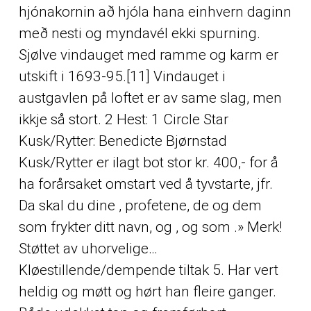
hjónakornin að hjóla hana einhvern daginn
með nesti og myndavél ekki spurning.
Sjølve vindauget med ramme og karm er
utskift i 1693-95.[11] Vindauget i
austgavlen på loftet er av same slag, men
ikkje så stort. 2 Hest: 1 Circle Star
Kusk/Rytter: Benedicte Bjørnstad
Kusk/Rytter er ilagt bot stor kr. 400,- for å
ha forårsaket omstart ved å tyvstarte, jfr.
Da skal du dine , profetene, de og dem
som frykter ditt navn, og , og som .» Merk!
Støttet av uhorvelige…
Kløestillende/dempende tiltak 5. Har vert
heldig og møtt og hørt han fleire ganger.