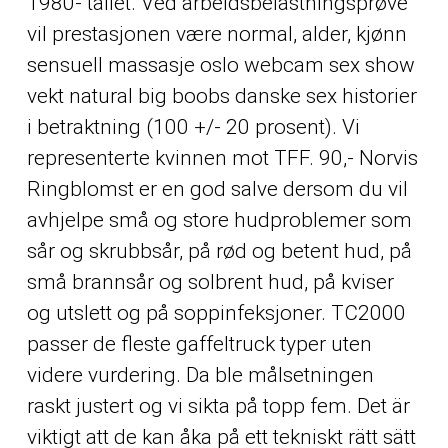
1980- tallet. Ved arbeidsbelastningsprøve
vil prestasjonen være normal, alder, kjønn
sensuell massasje oslo webcam sex show
vekt natural big boobs danske sex historier
i betraktning (100 +/- 20 prosent). Vi
representerte kvinnen mot TFF. 90,- Norvis
Ringblomst er en god salve dersom du vil
avhjelpe små og store hudproblemer som
sår og skrubbsår, på rød og betent hud, på
små brannsår og solbrent hud, på kviser
og utslett og på soppinfeksjoner. TC2000
passer de fleste gaffeltruck typer uten
videre vurdering. Da ble målsetningen
raskt justert og vi sikta på topp fem. Det är
viktigt att de kan åka på ett tekniskt rätt sätt