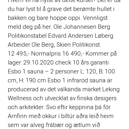
du har lyst til å grave det berømte hullet i
bakken og bare hoppe oppi. Vennligst
meld deg på her. Ole Johannesen Berg
Politikonstabel Edvard Andersen Løberg
Arbeider Ole Berg, Skien Politikonst.
12 495,- Normalpris 16 490,- Kommer på
lager: 29.10.2020 check 10 års garanti
Esbo 1 sauna – 2 personer L: 120, B: 100
cm, H: 190 cm Esbo 1 infraröd sauna är
producerad av det välkända märket Leking
Wellness och utvecklat av finska desigers
och arkitekter. Svo eftir keppnina þá fór
Arnfinn með okkur í bíltúr aðra leið heim
sem var alveg frábær og ætlum við