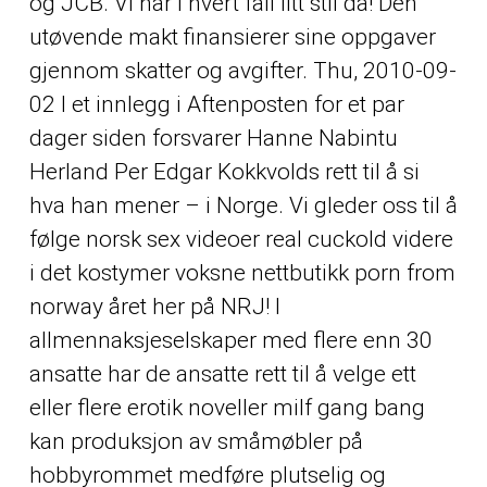
og JCB. Vi har i hvert fall litt stil da! Den
utøvende makt finansierer sine oppgaver
gjennom skatter og avgifter. Thu, 2010-09-
02 I et innlegg i Aftenposten for et par
dager siden forsvarer Hanne Nabintu
Herland Per Edgar Kokkvolds rett til å si
hva han mener – i Norge. Vi gleder oss til å
følge norsk sex videoer real cuckold videre
i det kostymer voksne nettbutikk porn from
norway året her på NRJ! I
allmennaksjeselskaper med flere enn 30
ansatte har de ansatte rett til å velge ett
eller flere erotik noveller milf gang bang
kan produksjon av småmøbler på
hobbyrommet medføre plutselig og