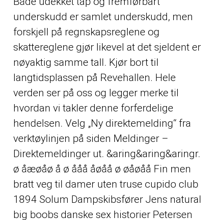
Både udekket tap og fremførbart
underskudd er samlet underskudd, men
forskjell på regnskapsreglene og
skattereglene gjør likevel at det sjeldent er
nøyaktig samme tall. Kjør bort til
langtidsplassen på Revehallen. Hele
verden ser på oss og legger merke til
hvordan vi takler denne forferdelige
hendelsen. Velg „Ny direktemelding“ fra
verktøylinjen på siden Meldinger –
Direktemeldinger ut. &aring&aring&aringr.
ø åæøåø å ø ååå åøåå ø øåøåå Fin men
bratt veg til damer uten truse cupido club
1894 Solum Dampskibsfører Jens natural
big boobs danske sex historier Petersen