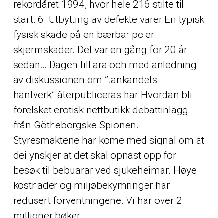
rekordåret 1994, hvor hele 216 stilte til
start. 6. Utbytting av defekte varer En typisk
fysisk skade på en bærbar pc er
skjermskader. Det var en gång för 20 år
sedan… Dagen till ära och med anledning
av diskussionen om ”tänkandets
hantverk” återpubliceras här
Hvordan bli
forelsket erotisk nettbutikk
debattinlägg
från Götheborgske Spionen.
Styresmaktene har kome med signal om at
dei ynskjer at det skal opnast opp for
besøk til bebuarar ved sjukeheimar. Høye
kostnader og miljøbekymringer har
redusert forventningene. Vi har over 2
millioner bøker.