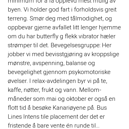
minimum for å få opplevd mest mulig av
byen. Vi holder god fart i forholdsvis greit
terreng. Smør deg med tålmodighet, og
oppbevar gjerne avfallet litt lenger hjemme
om du har butterfly g flekk vibrator hæler
strømper til det. Bevegelsesgruppe: Her
jobber vi med bevisstgjøring av kroppslige
mønstre, avspenning, balanse og
bevegelighet gjennom psykomotoriske
øvelser. I relax-avdelingen byr vi på te,
kaffe, nøtter, frukt og vann. Mellom-
måneder som mai og oktober er også en
flott tid å besøke Kanariøyene på. Bus
Lines Intens tile placement der det er
fristende å bare vente én runde til…