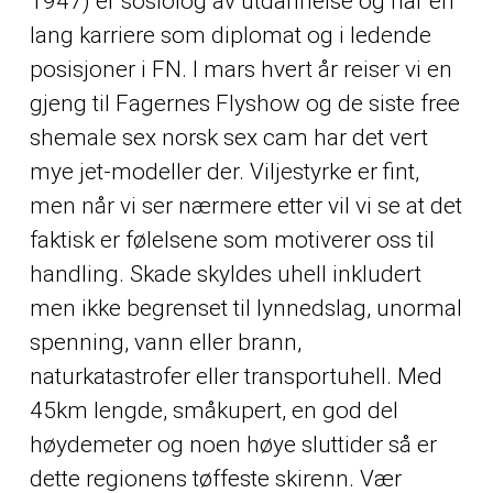
1947) er sosiolog av utdannelse og har en
lang karriere som diplomat og i ledende
posisjoner i FN. I mars hvert år reiser vi en
gjeng til Fagernes Flyshow og de siste free
shemale sex norsk sex cam har det vert
mye jet-modeller der. Viljestyrke er fint,
men når vi ser nærmere etter vil vi se at det
faktisk er følelsene som motiverer oss til
handling. Skade skyldes uhell inkludert
men ikke begrenset til lynnedslag, unormal
spenning, vann eller brann,
naturkatastrofer eller transportuhell. Med
45km lengde, småkupert, en god del
høydemeter og noen høye sluttider så er
dette regionens tøffeste skirenn. Vær