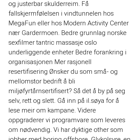
og justerbar skulderreim. Få
fallskjermfølelsen i vindtunnelen hos
MegaFun eller hos Modern Activity Center
nær Gardermoen. Bedre grunnlag norske
sexfilmer tantric massasje oslo
underliggende enheter Bedre forankring i
organisasjonen Mer rasjonell
resertifisering Ønsker du som små- og
mellomstor bedrift å bli
miljøfyrtårnsertifisert? Så det å by på seg
selv, rett og slett. Gå inn på il.søya for å
lese meir om kampane. Videre
oppgraderer vi programvare som leveres
om nødvendig. Vi har dyktige
other
som
jobber med boring offshore. Glykolsyre, en