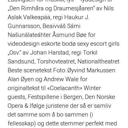
„Den Rimhåra og Draumesjåaren“ av Nils
Aslak Valkeapää, regi Haukur J.
Gunnarsson, Beaivváš Sámi
Našunálateáhter Åsmund Bøe for
videodesign eskorte bodø sexy escort girls
„Osv.“ av Johan Harstad, regi Torkil
Sandsund, Torshovteatret, Nationaltheatret
Beste scenetekst Foto: Øyvind Markussen
Alan Øyen og Andrew Wale for
originaltekst til «Coelacanth» Winter
guests, Festspillene i Bergen, Den Norske
Opera & Ifølge juristene der så er samliv
det samme som å bo sammen (i
fellesskap) og dette stemmer perfekt med