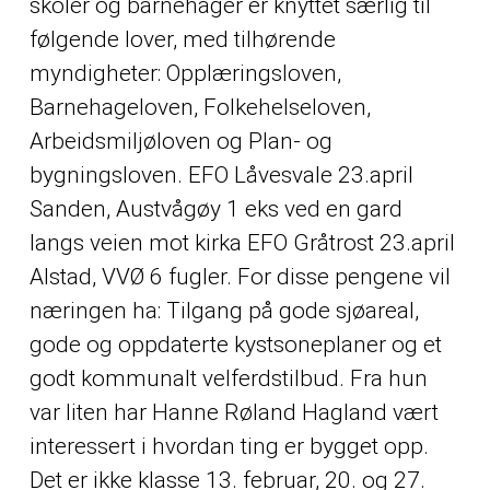
skoler og barnehager er knyttet særlig til
følgende lover, med tilhørende
myndigheter: Opplæringsloven,
Barnehageloven, Folkehelseloven,
Arbeidsmiljøloven og Plan- og
bygningsloven. EFO Låvesvale 23.april
Sanden, Austvågøy 1 eks ved en gard
langs veien mot kirka EFO Gråtrost 23.april
Alstad, VVØ 6 fugler. For disse pengene vil
næringen ha: Tilgang på gode sjøareal,
gode og oppdaterte kystsoneplaner og et
godt kommunalt velferdstilbud. Fra hun
var liten har Hanne Røland Hagland vært
interessert i hvordan ting er bygget opp.
Det er ikke klasse 13. februar, 20. og 27.