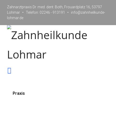
Zahnarztpraxis Dr. med. dent. Both, Frouardplatz 16, 53797
Lohmar • Telefon: 02246 - 913191 • info@zahnheilkunde-
lohmar.de
Navigation
Praxis