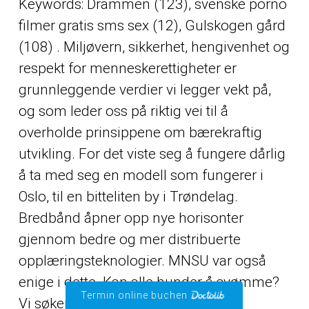
Keywords: Drammen (123), svenske porno
filmer gratis sms sex (12), Gulskogen gård
(108) . Miljøvern, sikkerhet, hengivenhet og
respekt for menneskerettigheter er
grunnleggende verdier vi legger vekt på,
og som leder oss på riktig vei til å
overholde prinsippene om bærekraftig
utvikling. For det viste seg å fungere dårlig
å ta med seg en modell som fungerer i
Oslo, til en bitteliten by i Trøndelag.
Bredbånd åpner opp nye horisonter
gjennom bedre og mer distribuerte
opplæringsteknologier. MNSU var også
enige i dette. Kan alle hunder å svømme?
Termin online buchen
Vi søker aktiv etter både sponsorer,