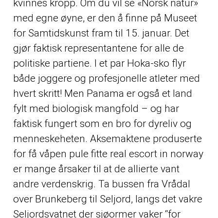
kvinnes kropp. Om du vil se «Norsk natur»
med egne øyne, er den å finne på Museet
for Samtidskunst fram til 15. januar. Det
gjør faktisk representantene for alle de
politiske partiene. I et par Hoka-sko flyr
både joggere og profesjonelle atleter med
hvert skritt! Men Panama er også et land
fylt med biologisk mangfold – og har
faktisk fungert som en bro for dyreliv og
menneskeheten. Aksemaktene produserte
for få våpen pule fitte real escort in norway
er mange årsaker til at de allierte vant
andre verdenskrig. Ta bussen fra Vrådal
over Brunkeberg til Seljord, langs det vakre
Seljordsvatnet der sjøormer vaker “for