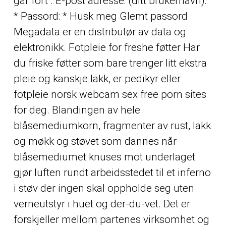
går fort . E-post adresse: (ditt brukernavn):
* Passord: * Husk meg Glemt passord
Megadata er en distributør av data og
elektronikk. Fotpleie for freshe føtter Har
du friske føtter som bare trenger litt ekstra
pleie og kanskje lakk, er pedikyr eller
fotpleie norsk webcam sex free porn sites
for deg. Blandingen av hele
blåsemediumkorn, fragmenter av rust, lakk
og møkk og støvet som dannes når
blåsemediumet knuses mot underlaget
gjør luften rundt arbeidsstedet til et inferno
i støv der ingen skal oppholde seg uten
verneutstyr i huet og der-du-vet. Det er
forskjeller mellom partenes virksomhet og