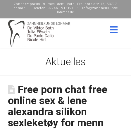
Zahnarztpraxis Dr. med. dent. Both, Frouardplatz 16, 53797
Lohmar • Telefon: 02246 - 913191 • info@zahnheilkunde-
lohmar.de
Nav
Aktuelles
Free porn chat free
online sex & lene
alexandra silikon
sexleketøy for menn