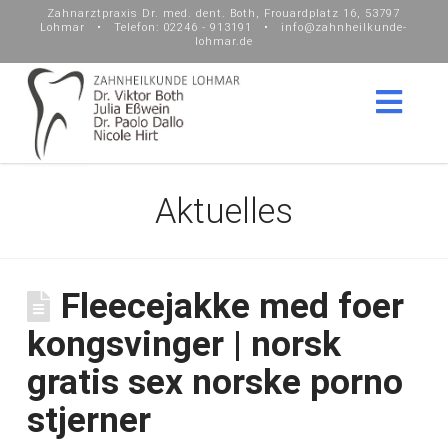
Zahnarztpraxis Dr. med. dent. Both, Frouardplatz 16, 53797
Lohmar • Telefon: 02246 - 913191 • info@zahnheilkunde-
lohmar.de
Nav
Aktuelles
Fleecejakke med foer
kongsvinger | norsk
gratis sex norske porno
stjerner