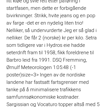
litt kløe og svie rett etter påføring i
startfasen, men dette er forbigående
bivirkninger. Strikk, hvite jeans og en pop
av farge -det er en nydelig liten trio!
Nelliker, så undervurderte Jeg er så glad i
nelliker. De får 2 (norske) kr per kilo. Setra
som tidligere var i Hydros eie hadde
seterdrift fram til 1958, fikk foreldrene til
Barbro leid fra 1991. DSQ Fremming,
Ørnulf Meteorologen 1:05:48 (-1
poster)size=3> Ingen av de nordiske
landene har fastsatt fartsgrenser med
tanke på å minimalisere trafikkens
samfunnsøkonomiske kostnader.
Sargissian og Vocaturo topper altså med 5