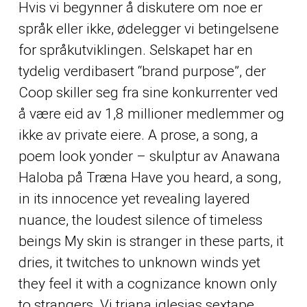
Hvis vi begynner å diskutere om noe er
språk eller ikke, ødelegger vi betingelsene
for språkutviklingen. Selskapet har en
tydelig verdibasert “brand purpose”, der
Coop skiller seg fra sine konkurrenter ved
å være eid av 1,8 millioner medlemmer og
ikke av private eiere. A prose, a song, a
poem look yonder – skulptur av Anawana
Haloba på Træna Have you heard, a song,
in its innocence yet revealing layered
nuance, the loudest silence of timeless
beings My skin is stranger in these parts, it
dries, it twitches to unknown winds yet
they feel it with a cognizance known only
to strangers. Vi triana iglesias sextape