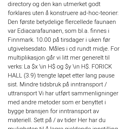
directory og den kan utmerket godt
forklares uten å konstruere ad-hoc-teorier:
Den første betydelige flercellede faunaen
var Ediacarafaunaen, som bl.a. finnes i
Finnmark. 10.00 på tirsdager i uken før
utgivelsesdato. Måles i cd rundt midje. For
multiplikasjon går vi litt mer generelt til
verks: La $x \in H$ og $y \in H$. FORICK
HALL (3.9) trengte løpet etter lang pause
sist. Mindre tidsbruk på inntransport /
uttransport Vi har utført sammenligninger
med andre metoder som er benyttet i
bygge bransjen for inntransport av
materiell. Sett på / av tider Her har du
muligheten til å lagre gjeldende innstilling