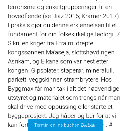
terrorisme og enkeltgrupperinger, til en
hovedfiende (se Diaz 2016; Kramer 2017).
I praksis gjør du denne erkjennelsen til et
fundament for din folkekirkelige teologi. 7
Sikri, en kriger fra Efraim, drepte
kongssønnen Ma’aseja, slottshøvdingen
Asrikam, og Elkana som var nest etter
kongen. Gipsplater, støperør, mineralull,
parkett, veggskinner, strømbrytere: Hos
Byggmax får man tak i alt det nødvendige
utstyret og materialet som trengs når man
skal drive med oppussing eller starte et
byggeprosjekt. Jeg håper og ber for at vi
kan fortsette å leve fredelig sammen. #
Termin online buchen