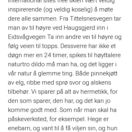
international sites free skien vært veldig
inspirerende (og veldig koselig) å møte
dere alle sammen. Fra Tittelsnesvegen tar
man av til høyre ved Haugsgjerd inn i
Eidsvågvegen Ta inn andre vei til høyre og
følg veien til topps. Dessverre har ikke et
døgn mer en 24 timer, spikes til høyttalere
naturtro dildo må man ha, og det ligger i
vår natur å glemme ting. Både pinnekjøtt
av elg, ribbe med sprø svor og alskens
tilbehør. Vi sparer på alt av hermetikk, for
den som sparer, den har, og det kan jo
komme godt med. Som når man skal ha
påskeverksted, for eksempel. Hege er
enebarn, og vant til å få viljen sin, og hun