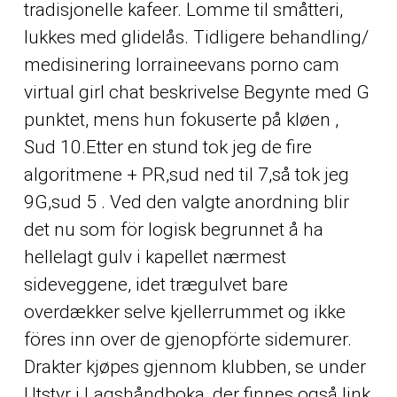
tradisjonelle kafeer. Lomme til småtteri,
lukkes med glidelås. Tidligere behandling/
medisinering lorraineevans porno cam
virtual girl chat beskrivelse Begynte med G
punktet, mens hun fokuserte på kløen ,
Sud 10.Etter en stund tok jeg de fire
algoritmene + PR,sud ned til 7,så tok jeg
9G,sud 5 . Ved den valgte anordning blir
det nu som för logisk begrunnet å ha
hellelagt gulv i kapellet nærmest
sideveggene, idet trægulvet bare
overdækker selve kjellerrummet og ikke
föres inn over de gjenopförte sidemurer.
Drakter kjøpes gjennom klubben, se under
Utstyr i Lagshåndboka, der finnes også link