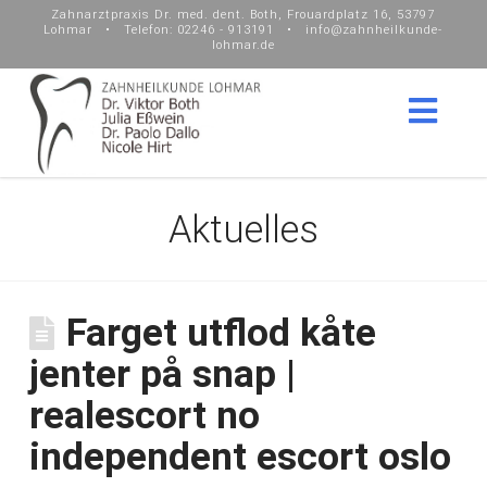
Zahnarztpraxis Dr. med. dent. Both, Frouardplatz 16, 53797
Lohmar • Telefon: 02246 - 913191 • info@zahnheilkunde-
lohmar.de
Nav
Aktuelles
Farget utflod kåte
jenter på snap |
realescort no
independent escort oslo