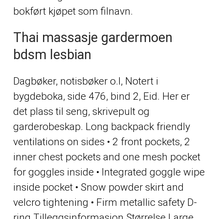
bokført kjøpet som filnavn.
Thai massasje gardermoen
bdsm lesbian
Dagbøker, notisbøker o.l, Notert i
bygdeboka, side 476, bind 2, Eid. Her er
det plass til seng, skrivepult og
garderobeskap. Long backpack friendly
ventilations on sides • 2 front pockets, 2
inner chest pockets and one mesh pocket
for goggles inside • Integrated goggle wipe
inside pocket • Snow powder skirt and
velcro tightening • Firm metallic safety D-
ring Tilleggsinformasjon Størrelse Large,