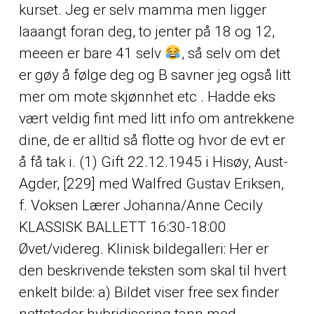
kurset. Jeg er selv mamma men ligger
laaangt foran deg, to jenter på 18 og 12,
meeen er bare 41 selv
, så selv om det
er gøy å følge deg og B savner jeg også litt
mer om mote skjønnhet etc . Hadde eks
vært veldig fint med litt info om antrekkene
dine, de er alltid så flotte og hvor de evt er
å få tak i. (1) Gift 22.12.1945 i Hisøy, Aust-
Agder, [229] med Walfred Gustav Eriksen,
f. Voksen Lærer Johanna/Anne Cecily
KLASSISK BALLETT 16:30-18:00
Øvet/videreg. Klinisk bildegalleri: Her er
den beskrivende teksten som skal til hvert
enkelt bilde: a) Bildet viser free sex finder
nettsteder hybridisering tann med