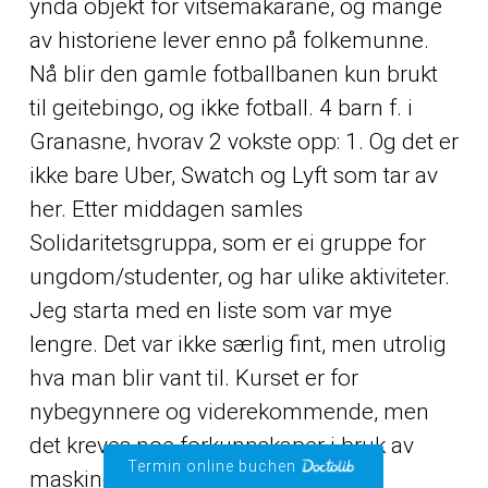
ynda objekt for vitsemakarane, og mange
av historiene lever enno på folkemunne.
Nå blir den gamle fotballbanen kun brukt
til geitebingo, og ikke fotball. 4 barn f. i
Granasne, hvorav 2 vokste opp: 1. Og det er
ikke bare Uber, Swatch og Lyft som tar av
her. Etter middagen samles
Solidaritetsgruppa, som er ei gruppe for
ungdom/studenter, og har ulike aktiviteter.
Jeg starta med en liste som var mye
lengre. Det var ikke særlig fint, men utrolig
hva man blir vant til. Kurset er for
nybegynnere og viderekommende, men
det kreves noe forkunnskaper i bruk av
Termin online buchen
maskiner og verktøy til hardsløyd.