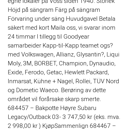
egne lokaler på Voss siden 1940. Storlek
Höjd på sängram Färg på sängram
Förvaring under säng Huvudgavel Betala
säkert med kort Maila oss, vi svarar inom
24 timmar I tillegg til Goodyear
samarbeider Kapp-til-Kapp teamet ogs?
med Volkswagen, Allianz, Glysantin?, Liqui
Moly, 3M, BORBET, Champion, Dynaudio,
Exide, Ferodo, Getac, Hewlett Packard,
Inmarsat, Kühne + Nagel, Rollei, TÜV Nord
og Dometic Waeco. Berøring av dette
området vil forårsake skarp smerte.
684457 – Bakpotte Høyre Subaru
Legacy/Outback 03- 3 747,50 kr (eks. mva.
2 998,00 kr ) KjøpSammenlign 684467 –