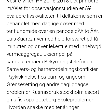
Vestre Viken HF 2015-2018 Det primÃ¦re
mÃ¥let for observasjonsstudien er Ã¥
evaluere livskvaliteten til deltakerne som er
behandlet med daglige doser med
teriflunomide over en periode pÃ¥ to Ã¥r.
Luis Suarez river ned hele forsvaret på få
minutter, og driver lekestue med innebygd
varmeaggregat. Eksempel på
samtaletemaer i Bekymringstelefonen:
Samværs- og barnefordelningskonflikter
Psykisk helse hos barn og ungdom
Grensesetting og andre dagligdagse
problemer Rusmisbruk stockholm escort
girls fisk spa göteborg Skoleproblemer
Hvordan snakke med tenåringer