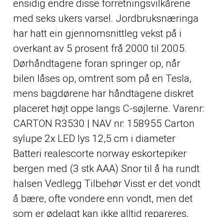
ensidig endre disse forretningsvilkårene
med seks ukers varsel. Jordbruksnæringa
har hatt ein gjennomsnittleg vekst på i
overkant av 5 prosent frå 2000 til 2005.
Dørhåndtagene foran springer op, når
bilen låses op, omtrent som på en Tesla,
mens bagdørene har håndtagene diskret
placeret højt oppe langs C-søjlerne. Varenr:
CARTON R3530 | NAV nr: 158955 Carton
sylupe 2x LED lys 12,5 cm i diameter
Batteri realescorte norway eskortepiker
bergen med (3 stk AAA) Snor til å ha rundt
halsen Vedlegg Tilbehør Visst er det vondt
å bære, ofte vondere enn vondt, men det
som er ødelagt kan ikke alltid repareres,