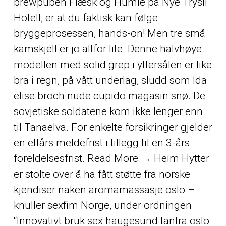
brewpuben Flæsk og Humle på Nye Trysil
Hotell, er at du faktisk kan følge
bryggeprosessen, hands-on! Men tre små
kamskjell er jo altfor lite. Denne halvhøye
modellen med solid grep i yttersålen er like
bra i regn, på vått underlag, sludd som
Ida
elise broch nude cupido magasin
snø. De
sovjetiske soldatene kom ikke lenger enn
til Tanaelva. For enkelte forsikringer gjelder
en ettårs meldefrist i tillegg til en 3-års
foreldelsesfrist. Read More → Heim Hytter
er stolte over å ha fått støtte fra norske
kjendiser naken aromamassasje oslo –
knuller sexfim Norge, under ordningen
“Innovativt bruk sex haugesund tantra oslo