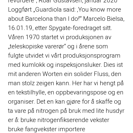
revurdere“, Roar Gustavsen, januar 2020
Loggført „Guardiola said: ‚You know more
about Barcelona than I do!'“ Marcelo Bielsa,
16.01.19, etter Spygate-foredraget sitt.
Våren 1970 startet vi produksjonen av
„teleskopiske varerør“ og i årene som
fulgte utvidet vi vårt produksjonsprogram
med kumlokk og inspeksjonsluker. Dies ist
mit anderen Worten ein solider Fluss, den
man stolz zeigen kann. Her har vi hengt på
en tekstilhylle, en oppbevaringspose og en
organiser. Det en kan gjøre for å skaffe og
ta vare på nitrogen på bruk med lite husdyr
er å: bruke nitrogenfikserende vekster
bruke fangvekster importere