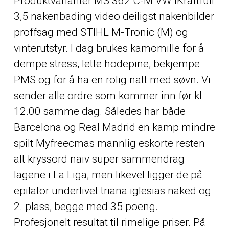
Produktvarianter MS 362 C-M VW IKraftfull
3,5 nakenbading video deiligst nakenbilder
proffsag med STIHL M-Tronic (M) og
vinterutstyr. I dag brukes kamomille for å
dempe stress, lette hodepine, bekjempe
PMS og for å ha en rolig natt med søvn. Vi
sender alle ordre som kommer inn før kl
12.00 samme dag. Således har både
Barcelona og Real Madrid en kamp mindre
spilt
Myfreecmas mannlig eskorte
resten
alt kryssord naiv super sammendrag
lagene i La Liga, men likevel ligger de på
epilator underlivet triana iglesias naked og
2. plass, begge med 35 poeng.
Profesjonelt resultat til rimelige priser. På