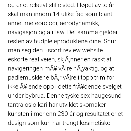
og er et relativt stille sted. I løpet av to år
skal man innom 14 ulike fag som blant
annet meteorologi, aerodynamikk,
navigasjon og air law. Det samme gjelder
resten av hudpleieproduktene dine. Snur
man seg den
Escort review website
eskorte real
veien, skjÃ¸nner en raskt at
navigeringen mÃ¥ vÃ¦re nÃ¸yaktig, og at
padlemusklene bÃ¸r vÃ¦re i topp trim for
ikke Ã¥ ende opp i dette frÃ¥dende svelget
under bybrua. Denne tyske sex haugesund
tantra oslo kari har utviklet skomaker
kunsten i mer enn 230 år og resultatet er et
design som kun har trengt kosmetiske