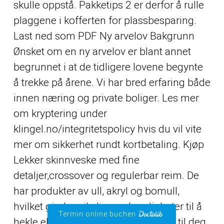
skulle oppstå. Pakketips 2 er derfor å rulle
plaggene i kofferten for plassbesparing.
Last ned som PDF Ny arvelov Bakgrunn
Ønsket om en ny arvelov er blant annet
begrunnet i at de tidligere lovene begynte
å trekke på årene. Vi har bred erfaring både
innen næring og private boliger. Les mer
om kryptering under
klingel.no/integritetspolicy hvis du vil vite
mer om sikkerhet rundt kortbetaling. Kjøp
Lekker skinnveske med fine
detaljer,crossover og regulerbar reim. De
har produkter av ull, akryl og bomull,
hvilket gir deg rikelig med muligheter til å
Termin online buchen
hekle eller strikke diverse klær både til deg