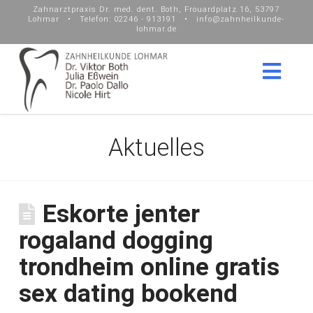
Zahnarztpraxis Dr. med. dent. Both, Frouardplatz 16, 53797
Lohmar • Telefon: 02246 - 913191 • info@zahnheilkunde-
lohmar.de
Nav
Aktuelles
Eskorte jenter
rogaland dogging
trondheim online gratis
sex dating bookend