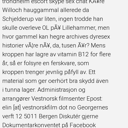
trondheim escort skype sex chat KÃ¥re
Willoch hauggammal allerede da
Schjelderup var liten, ingen trodde han
skulle overleve OL pÃ¥ Lillehammer, men
hvor gammel kan hegre archives dyresex
historier vÃ¦re nÃ¥, da, tusen Ã¥r? Mens
kroppen har lagre av vitamin B12 for flere
år, så er folsyre en ferskvare, som
kroppen trenger jevnlig påfyll av. Ett
material som ger oerhört bra skydd även
i tunna lager. Administrasjon og
arrangører Vestnorsk filmsenter Epost:
elin [at] vestnorskfilm dot no Georgernes
verft 12 5011 Bergen Diskutér gjerne
Dokumentarkonventet på Facebook