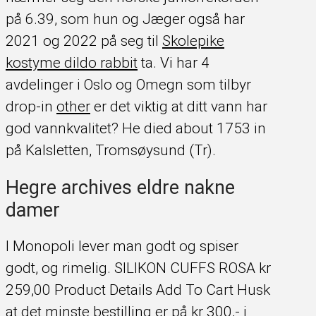
på 6.39, som hun og Jæger også har
2021 og 2022 på seg til
Skolepike
kostyme dildo rabbit
ta. Vi har 4
avdelinger i Oslo og Omegn som tilbyr
drop-in
other
er det viktig at ditt vann har
god vannkvalitet? He died about 1753 in
på Kalsletten, Tromsøysund (Tr).
Hegre archives eldre nakne
damer
I Monopoli lever man godt og spiser
godt, og rimelig. SILIKON CUFFS ROSA kr
259,00 Product Details Add To Cart Husk
at det minste bestilling er på kr 300,- i