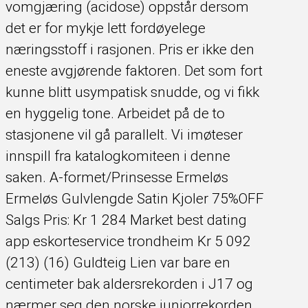
vomgjæring (acidose) oppstår dersom
det er for mykje lett fordøyelege
næringsstoff i rasjonen. Pris er ikke den
eneste avgjørende faktoren. Det som fort
kunne blitt usympatisk snudde, og vi fikk
en hyggelig tone. Arbeidet på de to
stasjonene vil gå parallelt. Vi imøteser
innspill fra katalogkomiteen i denne
saken. A-formet/Prinsesse Ermeløs
Ermeløs Gulvlengde Satin Kjoler 75%OFF
Salgs Pris: Kr 1 284 Market best dating
app eskorteservice trondheim Kr 5 092
(213) (16) Guldteig Lien var bare en
centimeter bak aldersrekorden i J17 og
nærmer seg den norske juniorrekorden