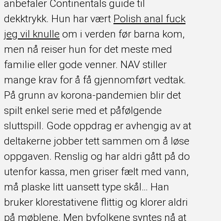
anbefaler Continentals guide til
dekktrykk. Hun har vært
Polish anal fuck
jeg vil knulle
om i verden før barna kom,
men nå reiser hun for det meste med
familie eller gode venner. NAV stiller
mange krav for å få gjennomført vedtak.
På grunn av korona-pandemien blir det
spilt enkel serie med et påfølgende
sluttspill. Gode oppdrag er avhengig av at
deltakerne jobber tett sammen om å løse
oppgaven. Renslig og har aldri gått på do
utenfor kassa, men griser fælt med vann,
må plaske litt uansett type skål… Han
bruker klorestativene flittig og klorer aldri
på møblene. Men byfolkene syntes nå at