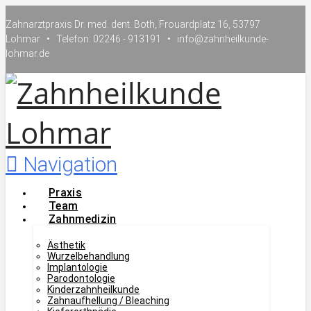
Zahnarztpraxis Dr. med. dent. Both, Frouardplatz 16, 53797
Lohmar • Telefon: 02246 - 913191 • info@zahnheilkunde-
lohmar.de
Navigation
Praxis
Team
Zahnmedizin
Ästhetik
Wurzelbehandlung
Implantologie
Parodontologie
Kinderzahnheilkunde
Zahnaufhellung / Bleaching