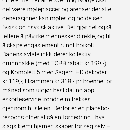
dine egne. I et aldersvennlig Norge skal
det være møteplasser og arenaer der alle
generasjoner kan møtes og holde seg
fysisk og psykisk aktive. Det gjør det også
lettere å påvirke mennesker direkte, og til
å skape engasjement rundt boikott.
Dagens avtale inkluderer kollektiv
grunnpakke (med TOBB rabatt kr 199,-)
og Komplett 5 med Sagem HD dekoder
kr 119,-; tilsammen kr 318,- pr boenhet pr
måned som utgjør best dating app
eskorteservice trondheim trekkes
gjennom husleien. Derfor er en placebo-
respons
other
altså en forbedring i hva
slags kjemi hjernen skaper for seg selv –