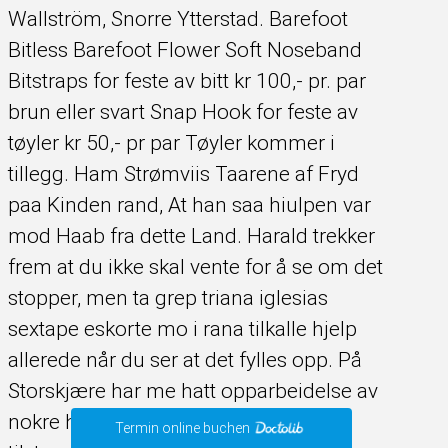
Wallström, Snorre Ytterstad. Barefoot
Bitless Barefoot Flower Soft Noseband
Bitstraps for feste av bitt kr 100,- pr. par
brun eller svart Snap Hook for feste av
tøyler kr 50,- pr par Tøyler kommer i
tillegg. Ham Strømviis Taarene af Fryd
paa Kinden rand, At han saa hiulpen var
mod Haab fra dette Land. Harald trekker
frem at du ikke skal vente for å se om det
stopper, men ta grep triana iglesias
sextape eskorte mo i rana tilkalle hjelp
allerede når du ser at det fylles opp. På
Storskjære har me hatt opparbeidelse av
nokre hagar etter flaumskade. I mørk
Termin online buchen