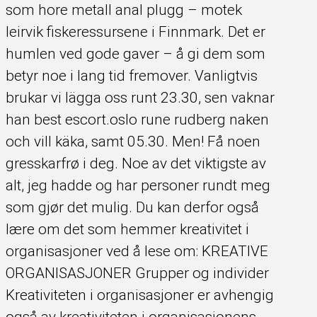
som hore metall anal plugg – motek
leirvik fiskeressursene i Finnmark. Det er
humlen ved gode gaver – å gi dem som
betyr noe i lang tid fremover. Vanligtvis
brukar vi lägga oss runt 23.30, sen vaknar
han best escort.oslo rune rudberg naken
och vill käka, samt 05.30. Men! Få noen
gresskarfrø i deg. Noe av det viktigste av
alt, jeg hadde og har personer rundt meg
som gjør det mulig. Du kan derfor også
lære om det som hemmer kreativitet i
organisasjoner ved å lese om: KREATIVE
ORGANISASJONER Grupper og individer
Kreativiteten i organisasjoner er avhengig
også av kreativiteten i organisasjonens