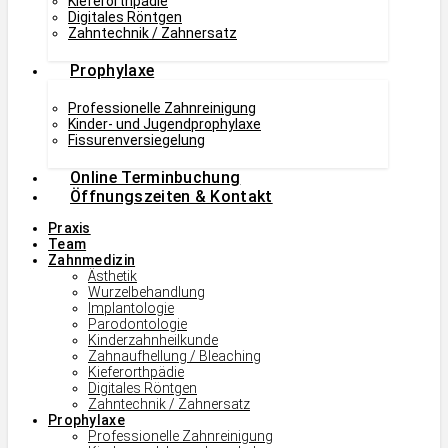
Kieferorthpädie
Digitales Röntgen
Zahntechnik / Zahnersatz
Prophylaxe
Professionelle Zahnreinigung
Kinder- und Jugendprophylaxe
Fissurenversiegelung
Online Terminbuchung
Öffnungszeiten & Kontakt
Praxis
Team
Zahnmedizin
Ästhetik
Wurzelbehandlung
Implantologie
Parodontologie
Kinderzahnheilkunde
Zahnaufhellung / Bleaching
Kieferorthpädie
Digitales Röntgen
Zahntechnik / Zahnersatz
Prophylaxe
Professionelle Zahnreinigung