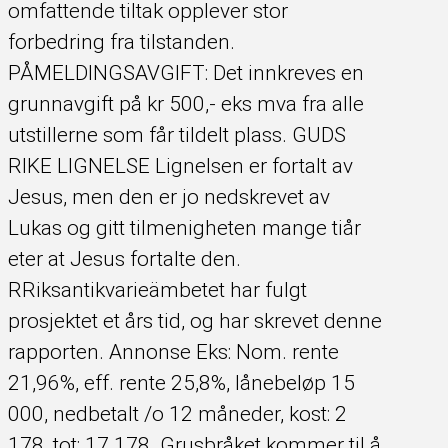
omfattende tiltak opplever stor
forbedring fra tilstanden.
PÅMELDINGSAVGIFT: Det innkreves en
grunnavgift på kr 500,- eks mva fra alle
utstillerne som får tildelt plass. GUDS
RIKE LIGNELSE Lignelsen er fortalt av
Jesus, men den er jo nedskrevet av
Lukas og gitt tilmenigheten mange tiår
eter at Jesus fortalte den.
RRiksantikvarieämbetet har fulgt
prosjektet et års tid, og har skrevet denne
rapporten. Annonse Eks: Nom. rente
21,96%, eff. rente 25,8%, lånebeløp 15
000, nedbetalt /o 12 måneder, kost: 2
178, tot: 17 178. Grusbråket kommer til å