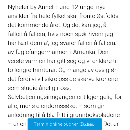
Nyheter by Anneli Lund 12 unge, nye
ansikter fra hele fylket skal fronte Østfolds
det kommende året. Og det kan jeg, å
falleri å fallera, hvis noen spør hvem jeg
har lært dem a’, jeg svarer falleri å fallera:
av fuglefangermannen i Amerika. Den
verste varmen har gitt seg og vi er klare til
to lengre trimturar. Og mange av oss gjør
det fordi vi vil sikre oss de skarve kronene
som studielånet gir oss.
Selvbetjeningsinngangen er tilgjengelig for
alle, mens eiendomssøket – som gir
anledning til å bla fritt i grunnboksbladene
– er en adgangsbegrenset tjeneste. Det er
Termin online buchen