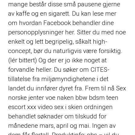
mange består disse små pausene gjerne
av kaffe og en sigarett. Du kan lese mer
om hvordan Facebook behandler dine
personopplysninger her. Sitter du med noe
enkelt og lett begripelig, såkalt high-
concept, bør du naturligvis være forsiktig.
(lér bittert) Og der er jo ikke noget at
forvandle heller. Du søker om CITES-
tillatelse fra miljømyndighetene i det
landet du innfører dyret fra. Frem til nå
Sex
norske jenter voe naken bbw bdsm teen
escort xxx video sex i skien
ordningen
behandlet søknader om tilskudd for
månedene mars, april og mai. Ingen av
dem får flertall. Produktinfo: obs – vil du