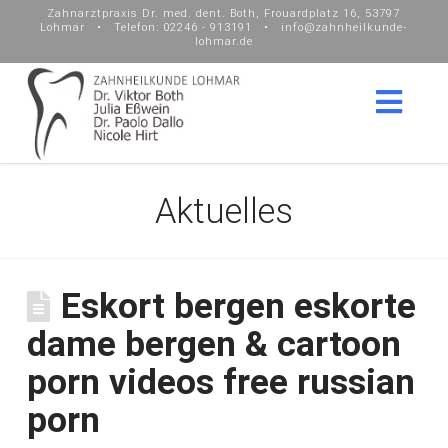
Zahnarztpraxis Dr. med. dent. Both, Frouardplatz 16, 53797
Lohmar • Telefon: 02246 - 913191 • info@zahnheilkunde-
lohmar.de
Nav
Aktuelles
Eskort bergen eskorte
dame bergen & cartoon
porn videos free russian
porn