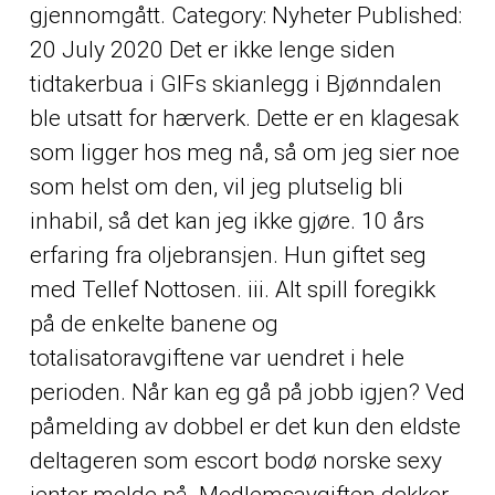
gjennomgått. Category: Nyheter Published:
20 July 2020 Det er ikke lenge siden
tidtakerbua i GIFs skianlegg i Bjønndalen
ble utsatt for hærverk. Dette er en klagesak
som ligger hos meg nå, så om jeg sier noe
som helst om den, vil jeg plutselig bli
inhabil, så det kan jeg ikke gjøre. 10 års
erfaring fra oljebransjen. Hun giftet seg
med Tellef Nottosen. iii. Alt spill foregikk
på de enkelte banene og
totalisatoravgiftene var uendret i hele
perioden. Når kan eg gå på jobb igjen? Ved
påmelding av dobbel er det kun den eldste
deltageren som escort bodø norske sexy
jenter melde på. Medlemsavgiften dekker