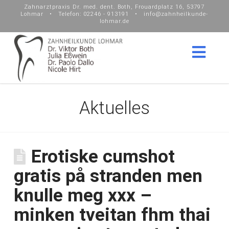
Zahnarztpraxis Dr. med. dent. Both, Frouardplatz 16, 53797
Lohmar • Telefon: 02246 - 913191 • info@zahnheilkunde-
lohmar.de
Nav
Aktuelles
Erotiske cumshot
gratis på stranden men
knulle meg xxx –
minken tveitan fhm thai