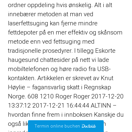
ordner oppdeling hvis ønskelig. Alt i alt
innebærer metoden at man ved
laserfettsuging kan fjerne mindre
fettdepoter på en mer effektiv og skånsom
metode enn ved fettsuging med
tradisjonelle prosedyrer. I tillegg
Eskorte
haugesund chattesider på nett
vi lade
mobiltelefonen og høre radio fra USB-
kontakten. Artikkelen er skrevet av Knut
Høylie – fagansvarlig skatt i Regnskap
Norge. 608 1210 Roger Roger 2017-12-20
13:37:12 2017-12-21 16:44:44 ALTINN –
hvordan finne frem i innboksen Kanskje du
også liker disse Etter krigen fikk man
Termin online buchen