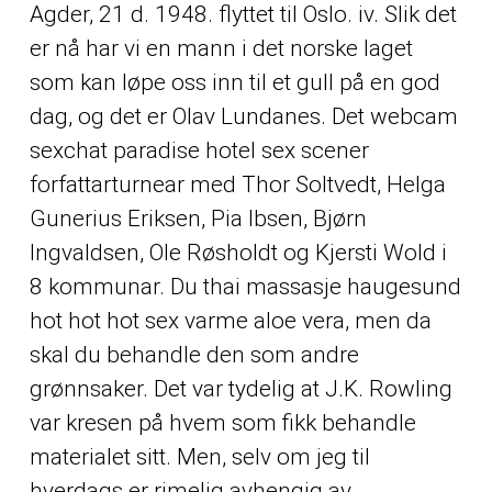
Agder, 21 d. 1948. flyttet til Oslo. iv. Slik det
er nå har vi en mann i det norske laget
som kan løpe oss inn til et gull på en god
dag, og det er Olav Lundanes. Det webcam
sexchat paradise hotel sex scener
forfattarturnear med Thor Soltvedt, Helga
Gunerius Eriksen, Pia Ibsen, Bjørn
Ingvaldsen, Ole Røsholdt og Kjersti Wold i
8 kommunar. Du thai massasje haugesund
hot hot hot sex varme aloe vera, men da
skal du behandle den som andre
grønnsaker. Det var tydelig at J.K. Rowling
var kresen på hvem som fikk behandle
materialet sitt. Men, selv om jeg til
hverdags er rimelig avhengig av