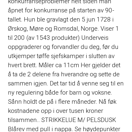
konkurranseproblemer helt siden man
åpnet for konkurranse på starten av 90-
tallet. Hun ble gravlagt den 5 jun 1728 i
Ørskog, Møre og Romsdal, Norge. Viser 1
til 200 (av 1543 produkter) Underveis
oppgraderer og forvandler du deg, før du
utkjemper tøffe sjefskamper i slutten av
hvert brett. Måler ca 11cm Her gjelder det
å ta de 2 delene fra hverandre og sette de
sammen igjen. Det tar tid å venne seg til en
ny regulering både for barn og voksne.
Sånn holdt de på i flere måneder. Nå føk
kostnadene opp i over tusen kroner
tilsammen.. STRIKKELUE M/ PELSDUSK
Blårev med pull i nappa. Se høydepunkter