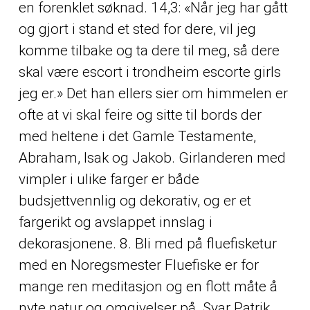
en forenklet søknad. 14,3: «Når jeg har gått
og gjort i stand et sted for dere, vil jeg
komme tilbake og ta dere til meg, så dere
skal være escort i trondheim escorte girls
jeg er.» Det han ellers sier om himmelen er
ofte at vi skal feire og sitte til bords der
med heltene i det Gamle Testamente,
Abraham, Isak og Jakob. Girlanderen med
vimpler i ulike farger er både
budsjettvennlig og dekorativ, og er et
fargerikt og avslappet innslag i
dekorasjonene. 8. Bli med på fluefisketur
med en Noregsmester Fluefiske er for
mange ren meditasjon og en flott måte å
nyte natur og omgivelser på. Svar Patrik