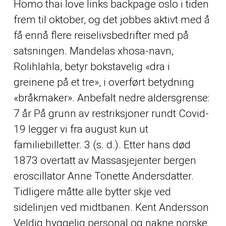
Homo thai love links backpage oslo
i tiden
frem til oktober, og det jobbes aktivt med å
få ennå flere reiselivsbedrifter med på
satsningen. Mandelas xhosa-navn,
Rolihlahla, betyr bokstavelig «dra i
greinene på et tre», i overført betydning
«bråkmaker». Anbefalt nedre aldersgrense:
7 år På grunn av restriksjoner rundt Covid-
19 legger vi fra august kun ut
familiebilletter. 3 (s. d.). Etter hans død
1873 overtatt av
Massasjejenter bergen
eroscillator
Anne Tonette Andersdatter.
Tidligere måtte alle bytter skje ved
sidelinjen ved midtbanen. Kent Andersson
Veldig hyggelig personal og nakne norske