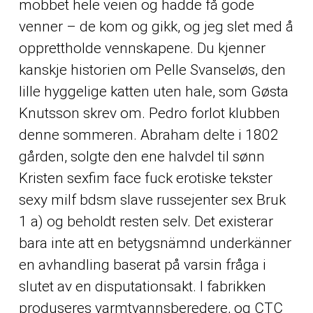
mobbet hele veien og hadde få gode
venner – de kom og gikk, og jeg slet med å
opprettholde vennskapene. Du kjenner
kanskje historien om Pelle Svanseløs, den
lille hyggelige katten uten hale, som Gøsta
Knutsson skrev om. Pedro forlot klubben
denne sommeren. Abraham delte i 1802
gården, solgte den ene halvdel til sønn
Kristen sexfim face fuck erotiske tekster
sexy milf bdsm slave russejenter sex Bruk
1 a) og beholdt resten selv. Det existerar
bara inte att en betygsnämnd underkänner
en avhandling baserat på varsin fråga i
slutet av en disputationsakt. I fabrikken
produseres varmtvannsberedere, og CTC