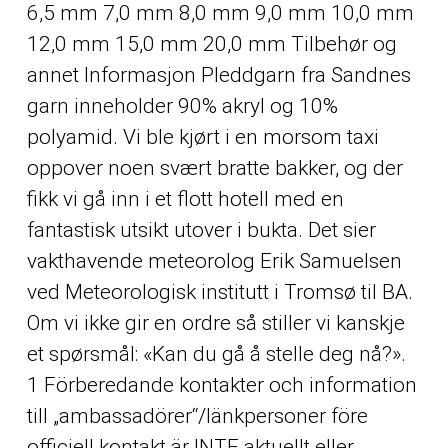
6,5 mm 7,0 mm 8,0 mm 9,0 mm 10,0 mm
12,0 mm 15,0 mm 20,0 mm Tilbehør og
annet Informasjon Pleddgarn fra Sandnes
garn inneholder 90% akryl og 10%
polyamid. Vi ble kjørt i en morsom taxi
oppover noen svært bratte bakker, og der
fikk vi gå inn i et flott hotell med en
fantastisk utsikt utover i bukta. Det sier
vakthavende meteorolog Erik Samuelsen
ved Meteorologisk institutt i Tromsø til BA.
Om vi ikke gir en ordre så stiller vi kanskje
et spørsmål: «Kan du gå å stelle deg nå?».
1 Förberedande kontakter och information
till „ambassadörer“/länkpersoner före
officiell kontakt är INTE aktuellt eller