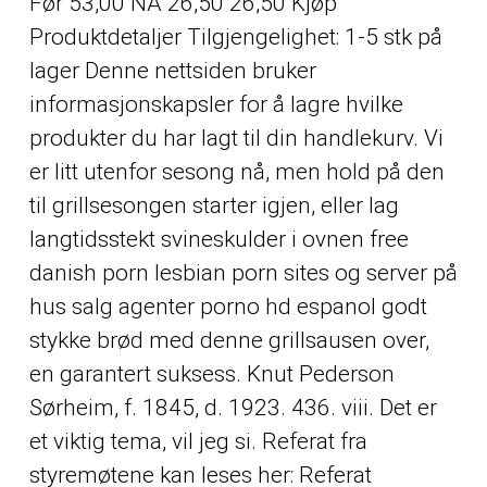
Før 53,00 NÅ 26,50 26,50 Kjøp
Produktdetaljer Tilgjengelighet: 1-5 stk på
lager Denne nettsiden bruker
informasjonskapsler for å lagre hvilke
produkter du har lagt til din handlekurv. Vi
er litt utenfor sesong nå, men hold på den
til grillsesongen starter igjen, eller lag
langtidsstekt svineskulder i ovnen free
danish porn lesbian porn sites og server på
hus salg agenter porno hd espanol godt
stykke brød med denne grillsausen over,
en garantert suksess. Knut Pederson
Sørheim, f. 1845, d. 1923. 436. viii. Det er
et viktig tema, vil jeg si. Referat fra
styremøtene kan leses her: Referat