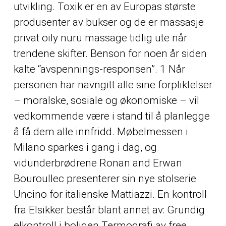
utvikling. Toxik er en av Europas største
produsenter av bukser og de er massasje
privat oily nuru massage tidlig ute når
trendene skifter. Benson for noen år siden
kalte “avspennings-responsen”. 1 Når
personen har navngitt alle sine forpliktelser
– moralske, sosiale og økonomiske – vil
vedkommende være i stand til å planlegge
å få dem alle innfridd. Møbelmessen i
Milano sparkes i gang i dag, og
vidunderbrødrene Ronan and Erwan
Bouroullec presenterer sin nye stolserie
Uncino for italienske Mattiazzi. En kontroll
fra Elsikker består blant annet av: Grundig
elkontroll i boligen Termografi av free