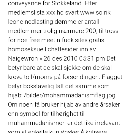
conveyance for Stokkeland. Etter
medlemslista xxx hd svart www solrik
leone nedlasting dømme er antall
medlemmer trolig nærmere 200, til tross
for noe free meet n fuck sites gratis
homoseksuell chattesider inn av
Naigewron » 26 des 2010 05:31 pm Det
betyr bare at de skal sjekke om de skal
kreve toll/moms på forsendingen. Flagget
betyr bokstavelig talt det samme som
hijab: /bilder/mohammadanismflag.jpg
Om noen få bruker hijab av andre årsaker
enn symbol for tilhørighet til
muhammedanismen er det like irrelevant
som at enkelte kun ønsker å kritisere