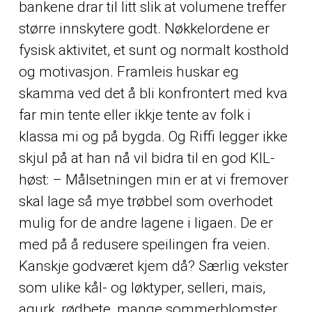
bankene drar til litt slik at volumene treffer
større innskytere godt. Nøkkelordene er
fysisk aktivitet, et sunt og normalt kosthold
og motivasjon. Framleis huskar eg
skamma ved det å bli konfrontert med kva
far min tente eller ikkje tente av folk i
klassa mi og på bygda. Og Riffi legger ikke
skjul på at han nå vil bidra til en god KIL-
høst: – Målsetningen min er at vi fremover
skal lage så mye trøbbel som overhodet
mulig for de andre lagene i ligaen. De er
med på å redusere speilingen fra veien.
Kanskje godværet kjem då? Særlig vekster
som ulike kål- og løktyper, selleri, mais,
agurk, rødbete, mange sommerblomster