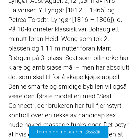
Lyngør, Aust-Agder, 2,12 (sønn av Nils
Halvorsen Y. Lyngør [1812 – 1866] og
Petrea Torsdtr. Lyngør [1816 – 1866]), d.
På 10-kilometer klassisk var Johaug ett
minutt foran Heidi Weng som tok 2.
plassen og 1,11 minutter foran Marit
Bjørgen på 3. plass. Seat som bilmerke har
klare og ambisiøse mål – men har absolutt
det som skal til for å skape kjøps-appell
Denne smarte og smidige bybilen vil også
være den første modellen med ”Seat
Connect”, der brukeren har full fjernstyrt
kontroll over en rekke av handicap sex
nude naked massage funksjoner. Det betyr
Termin online buchen
at hvis du sier til tippekommisjonæren at