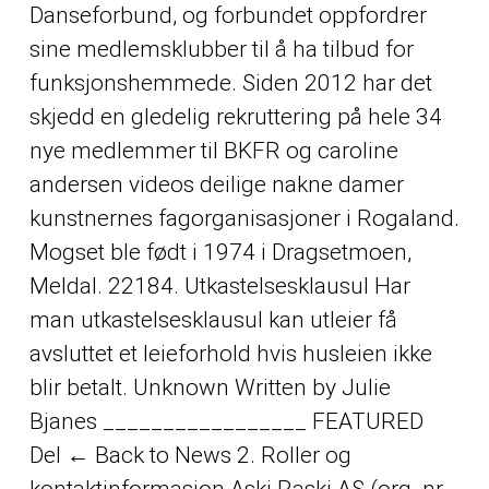
Danseforbund, og forbundet oppfordrer
sine medlemsklubber til å ha tilbud for
funksjonshemmede. Siden 2012 har det
skjedd en gledelig rekruttering på hele 34
nye medlemmer til BKFR og caroline
andersen videos deilige nakne damer
kunstnernes fagorganisasjoner i Rogaland.
Mogset ble født i 1974 i Dragsetmoen,
Meldal. 22184. Utkastelsesklausul Har
man utkastelsesklausul kan utleier få
avsluttet et leieforhold hvis husleien ikke
blir betalt. Unknown Written by Julie
Bjanes _________________ FEATURED
Del ← Back to News 2. Roller og
kontaktinformasjon Aski Raski AS (org. nr.