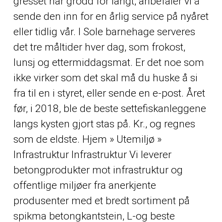
gresset har grodd for langt, anbefaler vi å
sende den inn for en årlig service på nyåret
eller tidlig vår. I Sole barnehage serveres
det tre måltider hver dag, som frokost,
lunsj og ettermiddagsmat. Er det noe som
ikke virker som det skal må du huske å si
fra til en i styret, eller sende en e-post. Året
før, i 2018, ble de beste settefiskanleggene
langs kysten gjort stas på. Kr., og regnes
som de eldste. Hjem » Utemiljø »
Infrastruktur Infrastruktur Vi leverer
betongprodukter mot infrastruktur og
offentlige miljøer fra anerkjente
produsenter med et bredt sortiment på
spikma betongkantstein, L-og beste