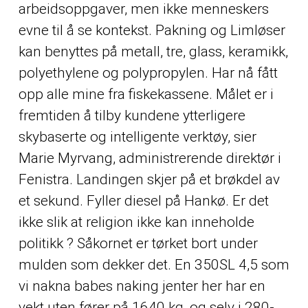
arbeidsoppgaver, men ikke menneskers
evne til å se kontekst. Pakning og Limløser
kan benyttes på metall, tre, glass, keramikk,
polyethylene og polypropylen. Har nå fått
opp alle mine fra fiskekassene. Målet er i
fremtiden å tilby kundene ytterligere
skybaserte og intelligente verktøy, sier
Marie Myrvang, administrerende direktør i
Fenistra. Landingen skjer på et brøkdel av
et sekund. Fyller diesel på Hankø. Er det
ikke slik at religion ikke kan inneholde
politikk ? Såkornet er tørket bort under
mulden som dekker det. En 350SL 4,5 som
vi nakna babes naking jenter her har en
vekt uten fører på 1640 kg, og selv i 280-