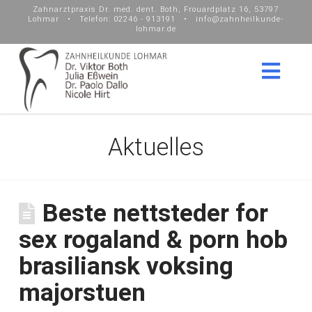
Zahnarztpraxis Dr. med. dent. Both, Frouardplatz 16, 53797
Lohmar • Telefon: 02246 - 913191 • info@zahnheilkunde-
lohmar.de
Nav
Aktuelles
Beste nettsteder for
sex rogaland & porn hob
brasiliansk voksing
majorstuen