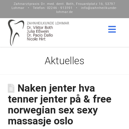
Zahnarztpraxis Dr. med. dent. Both, Frouardplatz 16, 53797
Lohmar • Telefon: 02246 - 913191 • info@zahnheilkunde-
lohmar.de
Nav
Aktuelles
Naken jenter hva
tenner jenter på & free
norwegian sex sexy
massasje oslo