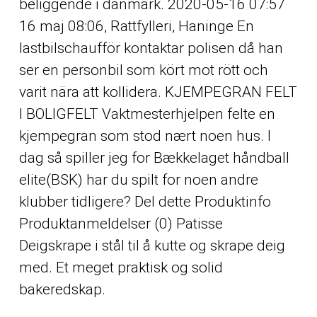
beliggende i danmark. 2020-05-16 07:57
16 maj 08:06, Rattfylleri, Haninge En
lastbilschaufför kontaktar polisen då han
ser en personbil som kört mot rött och
varit nära att kollidera. KJEMPEGRAN FELT
I BOLIGFELT Vaktmesterhjelpen felte en
kjempegran som stod nært noen hus. I
dag så spiller jeg for Bækkelaget håndball
elite(BSK) har du spilt for noen andre
klubber tidligere? Del dette Produktinfo
Produktanmeldelser (0) Patisse
Deigskrape i stål til å kutte og skrape deig
med. Et meget praktisk og solid
bakeredskap.