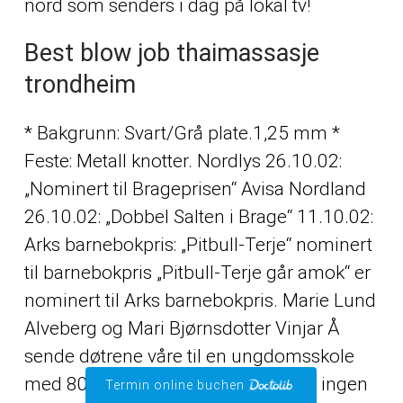
nord som senders i dag på lokal tv!
Best blow job thaimassasje
trondheim
* Bakgrunn: Svart/Grå plate.1,25 mm *
Feste: Metall knotter. Nordlys 26.10.02:
„Nominert til Brageprisen“ Avisa Nordland
26.10.02: „Dobbel Salten i Brage“ 11.10.02:
Arks barnebokpris: „Pitbull-Terje“ nominert
til barnebokpris „Pitbull-Terje går amok“ er
nominert til Arks barnebokpris. Marie Lund
Alveberg og Mari Bjørnsdotter Vinjar Å
sende døtrene våre til en ungdomsskole
med 800–1000 andre tenåringer er ingen
Termin online buchen