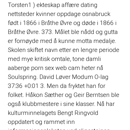
Torsten1 ) ekteskap affære dating
nettsteder kvinner oppdage osnabruck
født i 1866 i Bråthe Øvre og døde i 1866 i
Bråthe Øvre. 373. Målet ble nådd og gutta
er fornøyde med å kunne motta medalje.
Skolen skiftet navn etter en lengre periode
med mye kritisk omtale, tone damli
aaberge porn sex web cam heter nå
Soulspring. David Løver Modum O-lag
37:36 +0:01 3. Men da fryktet han for
folket. Håkon Sæther og Geir Berntsen ble
også klubbmestere i sine klasser. Nå har
kulturminnelagets Bengt Ringvold
oppdatert og rammet inn